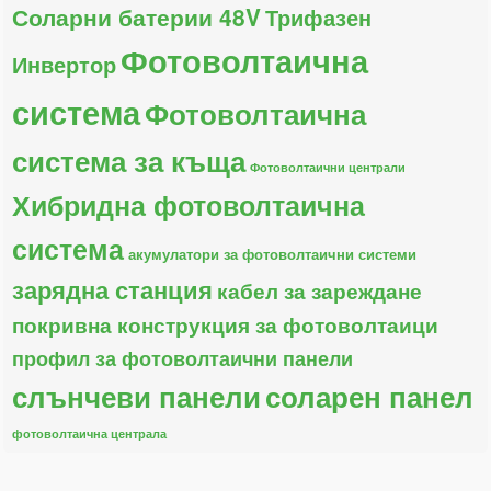
Соларни батерии 48V
Трифазен
Фотоволтаична
Инвертор
система
Фотоволтаична
система за къща
Фотоволтаични централи
Хибридна фотоволтаична
система
акумулатори за фотоволтаични системи
зарядна станция
кабел за зареждане
покривна конструкция за фотоволтаици
профил за фотоволтаични панели
слънчеви панели
соларен панел
фотоволтаична централа