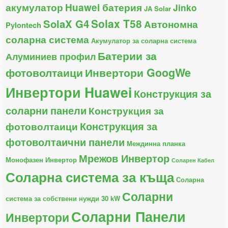
акумулатор
Huawei батерия
Jinko
JA Solar
Solax T58
SolaX G4
Автономна
Pylontech
соларна система
Акумулатор за соларна система
Батерии за
Алуминиев профил
фотоволтаици
Инвертори GoogWe
Инвертори Huawei
Конструкция за
соларни панели
Конструкция за
Конструкция за
фотоволтаици
фотоволтаични панели
Междинна планка
Мрежов Инвертор
Монофазен Инвертор
Соларен Кабел
Соларна система за къща
Соларна
Соларни
система за собствени нужди 30 kW
Соларни Панели
Инвертори