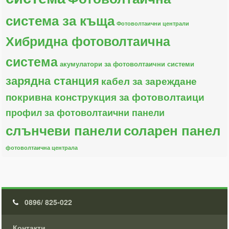
система за къща
Фотоволтаични централи
Хибридна фотоволтаична
система
акумулатори за фотоволтаични системи
зарядна станция
кабел за зареждане
покривна конструкция за фотоволтаици
профил за фотоволтаични панели
слънчеви панели
соларен панел
фотоволтаична централа
0896/ 825-022
Контакти