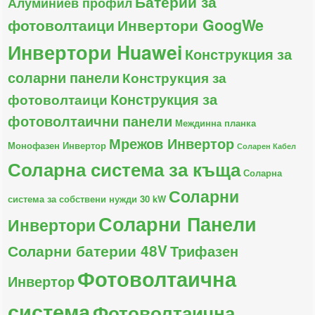
Батерии за
Алуминиев профил
фотоволтаици
Инвертори GoogWe
Инвертори Huawei
Конструкция за
соларни панели
Конструкция за
Конструкция за
фотоволтаици
фотоволтаични панели
Междинна планка
Мрежов Инвертор
Монофазен Инвертор
Соларен Кабел
Соларна система за къща
Соларна
Соларни
система за собствени нужди 30 kW
Соларни Панели
Инвертори
Соларни батерии 48V
Трифазен
Фотоволтаична
Инвертор
система
Фотоволтаична