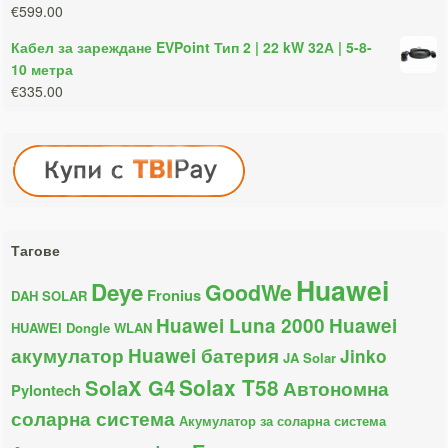
€599.00
Кабел за зареждане EVPoint Тип 2 | 22 kW 32А | 5-8-
10 метра
€335.00
Тагове
Huawei
Deye
GoodWe
Fronius
DAH SOLAR
Huawei Luna 2000
Huawei
HUAWEI Dongle WLAN
акумулатор
Huawei батерия
Jinko
JA Solar
Solax T58
SolaX G4
Автономна
Pylontech
соларна система
Акумулатор за соларна система