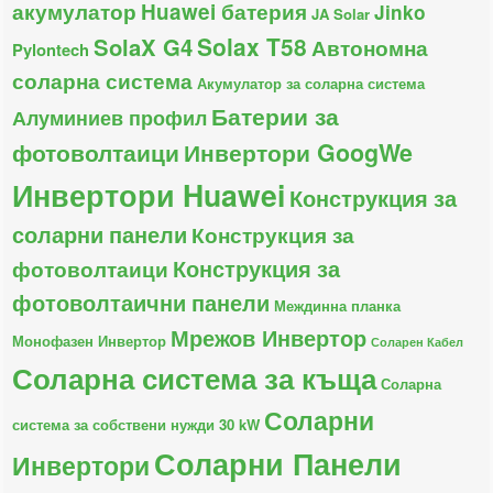
акумулатор
Huawei батерия
Jinko
JA Solar
Solax T58
SolaX G4
Автономна
Pylontech
соларна система
Акумулатор за соларна система
Батерии за
Алуминиев профил
фотоволтаици
Инвертори GoogWe
Инвертори Huawei
Конструкция за
соларни панели
Конструкция за
Конструкция за
фотоволтаици
фотоволтаични панели
Междинна планка
Мрежов Инвертор
Монофазен Инвертор
Соларен Кабел
Соларна система за къща
Соларна
Соларни
система за собствени нужди 30 kW
Соларни Панели
Инвертори