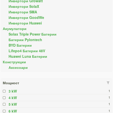
Инвертори Growatt
Инвертори SolaX
Инвертори SMA
Инвертори GoodWe
Инвертори Huawei
Акумулатори
Solax Triple Power Батерии
Батерии Pylontech
BYD Батерии
Lifepo4 Батерии 48V
Huawei Luna Батерии
Конструкции
Аксесоари
Мощност
3 kW
1
4 kW
1
5 kW
1
6 kW
1