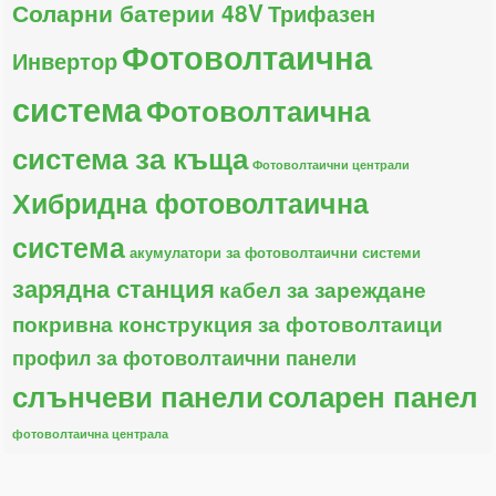
Соларни батерии 48V
Трифазен
Фотоволтаична
Инвертор
система
Фотоволтаична
система за къща
Фотоволтаични централи
Хибридна фотоволтаична
система
акумулатори за фотоволтаични системи
зарядна станция
кабел за зареждане
покривна конструкция за фотоволтаици
профил за фотоволтаични панели
слънчеви панели
соларен панел
фотоволтаична централа