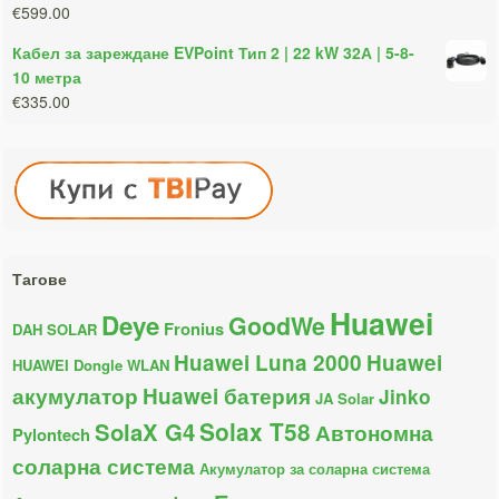
€599.00
Кабел за зареждане EVPoint Тип 2 | 22 kW 32А | 5-8-
10 метра
€335.00
Тагове
Huawei
Deye
GoodWe
Fronius
DAH SOLAR
Huawei Luna 2000
Huawei
HUAWEI Dongle WLAN
акумулатор
Huawei батерия
Jinko
JA Solar
Solax T58
SolaX G4
Автономна
Pylontech
соларна система
Акумулатор за соларна система