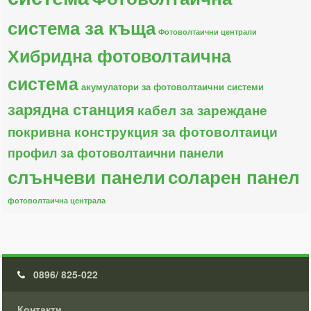
система за къща
Фотоволтаични централи
Хибридна фотоволтаична
система
акумулатори за фотоволтаични системи
зарядна станция
кабел за зареждане
покривна конструкция за фотоволтаици
профил за фотоволтаични панели
слънчеви панели
соларен панел
фотоволтаична централа
0896/ 825-022
Контакти