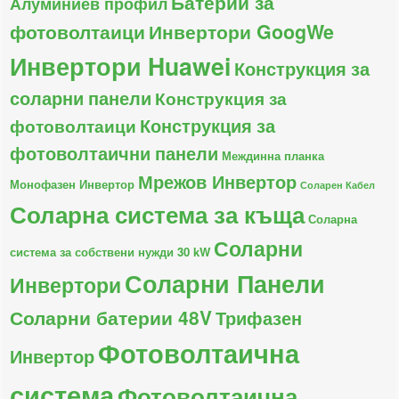
Батерии за
Алуминиев профил
фотоволтаици
Инвертори GoogWe
Инвертори Huawei
Конструкция за
соларни панели
Конструкция за
Конструкция за
фотоволтаици
фотоволтаични панели
Междинна планка
Мрежов Инвертор
Монофазен Инвертор
Соларен Кабел
Соларна система за къща
Соларна
Соларни
система за собствени нужди 30 kW
Соларни Панели
Инвертори
Соларни батерии 48V
Трифазен
Фотоволтаична
Инвертор
система
Фотоволтаична