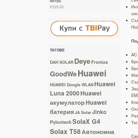
метра
Инт
€335.00
сис
Съв
Hu
По
ТАГОВЕ
AC
Deye
Бр
Fronius
DAH SOLAR
Бро
Huawei
GoodWe
Ма
Съ
Huawei
HUAWEI Dongle WLAN
Защ
Luna 2000
Huawei
EMM
акумулатор
Huawei
Кла
Ох
батерия
Jinko
JA Solar
Раз
SolaX G4
Pylontech
Тег
Solax T58
Автономна
Сер