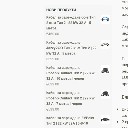
ста
мощ
НОВИ ПРОДУКТИ
изк
Кабел за зареждане go-e Тип
2 към Тип 2 | 22 kW 32 А | 5
Сер
метра
инд
€460.00
соб
Кабел за зареждане
мо
Jazzy2GO Тип 2 към Тип 2 | 22
kW 32 А | 5 метра
Гъв
€599.00
шир
Кабел за зареждане
реш
PhoenixContact Тип 2 | 22 kW
LUN
32 А | 10 метра | черен
пре
€699.00
Кабел за зареждане
Пр
PhoenixContact Тип 2 | 22 kW
32 А | 7 метра | черен
Вис
€599.00
сол
Кабел за зареждане EVPoint
2 в
Тип 2 | 22 kW 32А | 5-8-10
съ