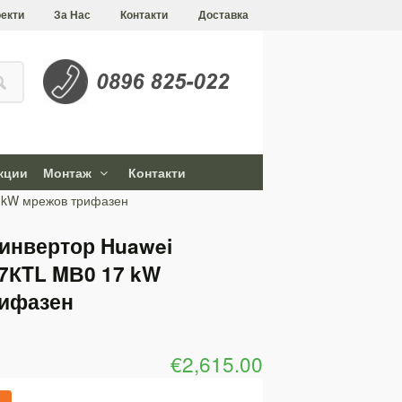
екти
За Нас
Контакти
Доставка
кции
Монтаж
Контакти
 kW мрежов трифазен
инвертор Huawei
7КTL MВ0 17 kW
рифазен
€2,615.00