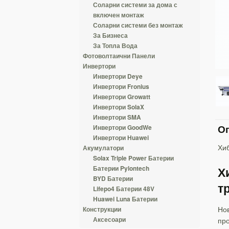
Соларни системи за дома с
включен монтаж
Соларни системи без монтаж
За Бизнеса
За Топла Вода
Фотоволтаични Панели
Инвертори
Инвертори Deye
Инвертори Fronius
Инвертори Growatt
Инвертори SolaX
Инвертори SMA
Оп
Инвертори GoodWe
Инвертори Huawei
Хи
Акумулатори
Solax Triple Power Батерии
Батерии Pylontech
Х
BYD Батерии
т
Lifepo4 Батерии 48V
Huawei Luna Батерии
Нов
Конструкции
Аксесоари
про