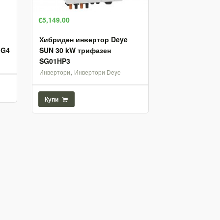
€5,149.00
Хибриден инвертор Deye
 G4
SUN 30 kW трифазен
SG01HP3
,
Инвертори
Инвертори Deye
Купи