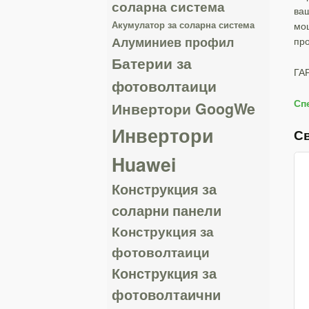
соларна система
ваш
Акумулатор за соларна система
мощ
Алуминиев профил
про
Батерии за
ГА
фотоволтаици
Сп
Инвертори GoogWe
Инвертори
С
Huawei
Конструкция за
соларни панели
Конструкция за
фотоволтаици
Конструкция за
фотоволтаични