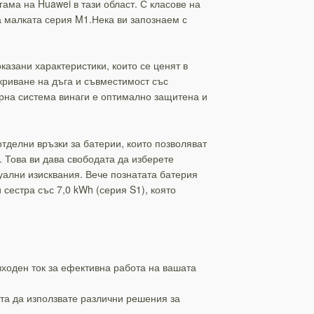
ама на Huawei в тази област. С класове на
 малката серия M1.Нека ви запознаем с
азани характеристики, които се ценят в
криване на дъга и съвместимост със
арна система винаги е оптимално защитена и
тделни връзки за батерии, които позволяват
 Това ви дава свободата да изберете
ални изисквания. Вече познатата батерия
сестра със 7,0 kWh (серия S1), която
ходен ток за ефективна работа на вашата
тта да използвате различни решения за