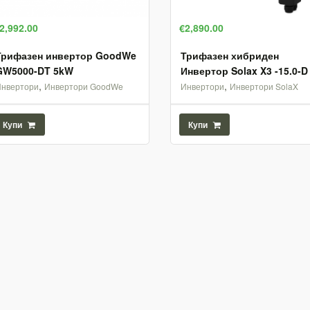
2,992.00
€2,890.00
Трифазен инвертор GoodWe
Трифазен хибриден
GW5000-DT 5kW
Инвертор Solax X3 -15.0-D
,
,
Инвертори
Инвертори GoodWe
Инвертори
Инвертори SolaX
Купи
Купи