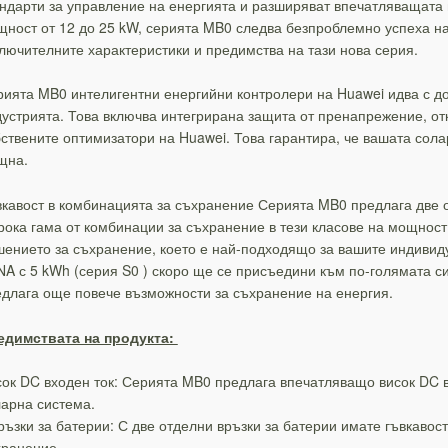
ндарти за управление на енергията и разширяват впечатляващата г
ност от 12 до 25 kW, серията MB0 следва безпроблемно успеха на
лючителните характеристики и предимства на тази нова серия.
ията MB0 интелигентни енергийни контролери на Huawei идва с док
устрията. Това включва интегрирана защита от пренапрежение, от
ствените оптимизатори на Huawei. Това гарантира, че вашата сол
щна.
кавост в комбинацията за съхранение Серията MB0 предлага две о
ока гама от комбинации за съхранение в тези класове на мощност.
ението за съхранение, което е най-подходящо за вашите индивиду
A с 5 kWh (серия S0 ) скоро ще се присъедини към по-голямата си 
длага още повече възможности за съхранение на енергия.
едимствата на продукта:
ок DC входен ток: Серията MB0 предлага впечатляващо висок DC в
арна система.
ръзки за батерии: С две отделни връзки за батерии имате гъвкавос
хранение.