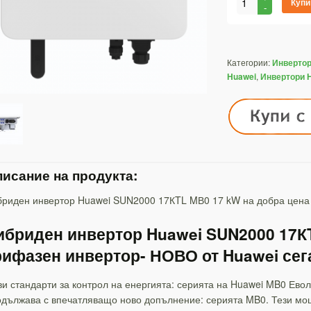
Купи
Категории:
Инверто
,
Huawei
Инвертори 
исание на продукта:
бриден инвертор Huawei SUN2000 17КTL MВ0 17 kW на добра цена
ибриден инвертор Huawei SUN2000 17К
рифазен инвертор- НОВО от Huawei сег
и стандарти за контрол на енергията: серията на Huawei MB0 Евол
дължава с впечатляващо ново допълнение: серията MB0. Тези мо