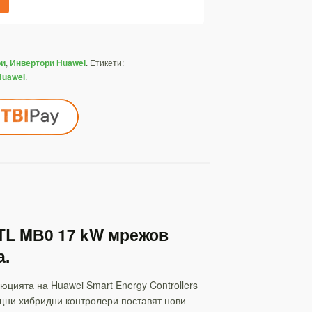
,
.
Етикети:
ри
Инвертори Huawei
.
Huawei
TL MВ0 17 kW мрежов
а.
юцията на Huawei Smart Energy Controllers
щни хибридни контролери поставят нови