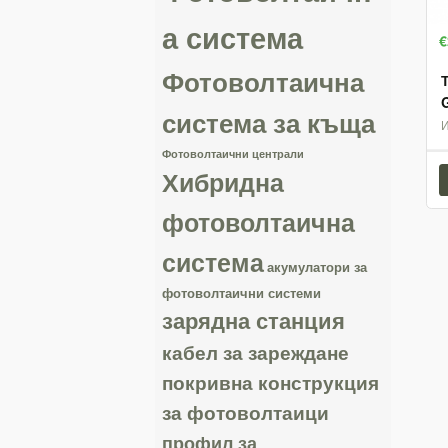
а система
€
Фотоволтаична
система за къща
Фотоволтаични централи
Хибридна
фотоволтаична
система
акумулатори за
фотоволтаични системи
зарядна станция
кабел за зареждане
покривна конструкция
за фотоволтаици
профил за