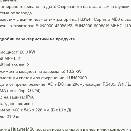
егрирано откриване на дъга: Откриването на дъга е важна функция
тема от повреда.
местим с всички нови оптимизатори на Huawei: Серията MB0 е съ
awei, включително SUN2000-450W-P2, SUN2000-600W-P, MERC-11
дробни характеристики на продукта
 мощност: 20.0 kW
ой MPPT: 2
й bat връзки: 2
ксимална мощност на зареждане: 13,2 kW
вместими системи за съхранение: LUNA2000
ита от пренапрежение: AC + DC тип 2Комуникация: RS485, Wifi / LAN
A (по избор, Q1/24)
с на защита: IP66
лаждане: активно
мери: 460 x 546 x 228 мм (В x Ш x Д)
ло: 21,0 кг
ията Huawei MB0 поставя нови стандарти в енергийния контрол и 