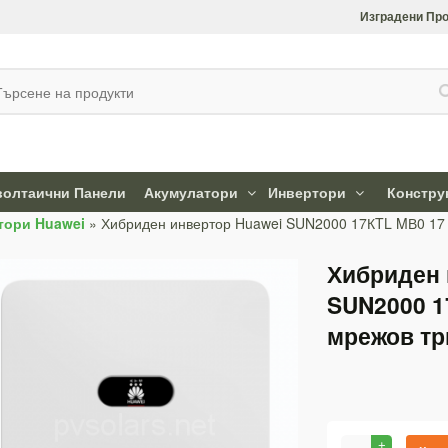
Изградени Про
олтаични Панели
Акумулатори
Инвертори
Констру
тори Huawei
»
Хибриден инвертор Huawei SUN2000 17КTL MВ0 17
Хибриден 
SUN2000 1
мрежов т