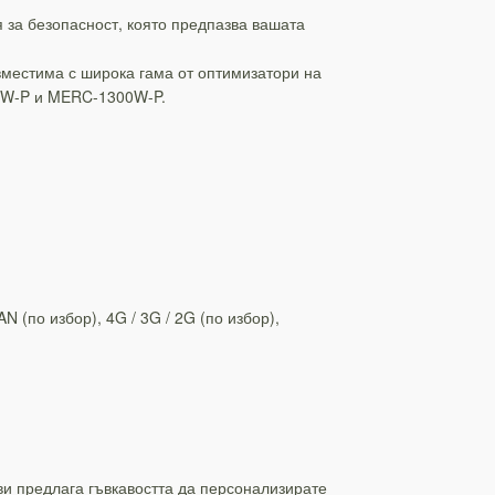
 за безопасност, която предпазва вашата
вместима с широка гама от оптимизатори на
0W-P и MERC-1300W-P.
 (по избор), 4G / 3G / 2G (по избор),
ви предлага гъвкавостта да персонализирате