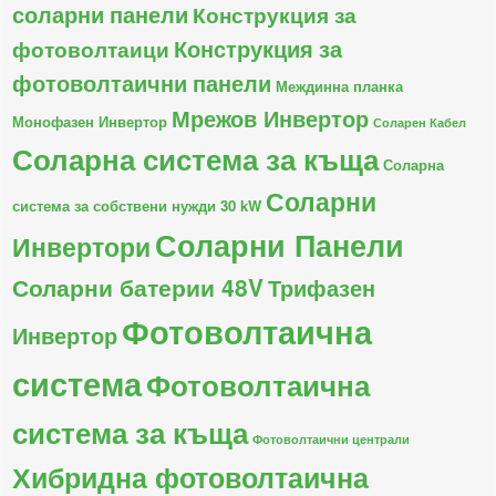
соларни панели
Конструкция за
Конструкция за
фотоволтаици
фотоволтаични панели
Междинна планка
Мрежов Инвертор
Монофазен Инвертор
Соларен Кабел
Соларна система за къща
Соларна
Соларни
система за собствени нужди 30 kW
Соларни Панели
Инвертори
Соларни батерии 48V
Трифазен
Фотоволтаична
Инвертор
система
Фотоволтаична
система за къща
Фотоволтаични централи
Хибридна фотоволтаична