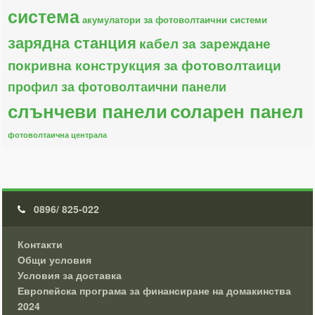
система
акумулатори за фотоволтаични системи
зарядна станция
кабел за зареждане
покривна конструкция за фотоволтаици
профил за фотоволтаични панели
слънчеви панели
соларен панел
фотоволтаична централа
0896/ 825-022
Контакти
Общи условия
Условия за доставка
Европейска програма за финансиране на домакинства
2024