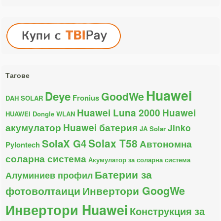
Тагове
Huawei
Deye
GoodWe
Fronius
DAH SOLAR
Huawei Luna 2000
Huawei
HUAWEI Dongle WLAN
акумулатор
Huawei батерия
Jinko
JA Solar
Solax T58
SolaX G4
Автономна
Pylontech
соларна система
Акумулатор за соларна система
Батерии за
Алуминиев профил
фотоволтаици
Инвертори GoogWe
Инвертори Huawei
Конструкция за