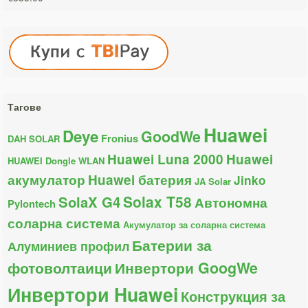
Тагове
Huawei
Deye
GoodWe
Fronius
DAH SOLAR
Huawei Luna 2000
Huawei
HUAWEI Dongle WLAN
акумулатор
Huawei батерия
Jinko
JA Solar
Solax T58
SolaX G4
Автономна
Pylontech
соларна система
Акумулатор за соларна система
Батерии за
Алуминиев профил
фотоволтаици
Инвертори GoogWe
Инвертори Huawei
Конструкция за