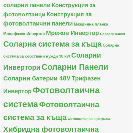
соларни панели
Конструкция за
Конструкция за
фотоволтаици
фотоволтаични панели
Междинна планка
Мрежов Инвертор
Монофазен Инвертор
Соларен Кабел
Соларна система за къща
Соларна
Соларни
система за собствени нужди 30 kW
Соларни Панели
Инвертори
Соларни батерии 48V
Трифазен
Фотоволтаична
Инвертор
система
Фотоволтаична
система за къща
Фотоволтаични централи
Хибридна фотоволтаична