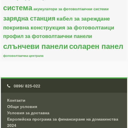
система
акумулатори за фотоволтаични системи
зарядна станция
кабел за зареждане
покривна конструкция за фотоволтаици
профил за фотоволтаични панели
слънчеви панели
соларен панел
фотоволтаична централа
0896/ 825-022
Контакти
Общи условия
Условия за доставка
Европейска програма за финансиране на домакинства
2024