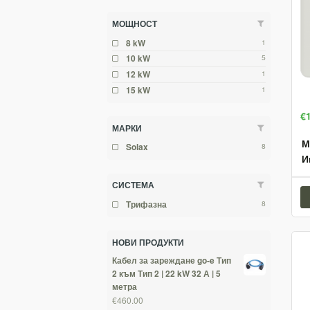
МОЩНОСТ
1
8 kW
5
10 kW
1
12 kW
1
15 kW
€
МАРКИ
М
8
Solax
И
СИСТЕМА
8
Трифазна
НОВИ ПРОДУКТИ
Кабел за зареждане go-e Тип
2 към Тип 2 | 22 kW 32 А | 5
метра
€460.00