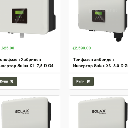
1,625.00
€2,590.00
онофазен Хибриден
Трифазен хибриден
нвертор Solax X1 -7,5-D G4
Инвертор Solax X3 -8.0-D G
Купи
Купи