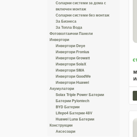
Соларни системи за дома с
включен монтаж
Соларни системи без монтаж
За Бизнеса
За Топла Вода
Фотоволтаични Панели
Инвертори
Инвертори Deye
Инвертори Fronius
Инвертори Growatt
€
Инвертори SolaX
Инвертори SMA
М
Инвертори GoodWe
И
Инвертори Huawei
Акумулатори
Solax Triple Power Батерии
Батерии Pylontech
BYD Батерии
Lifepo4 Батерии 48V
Huawei Luna Батерии
Конструкции
Аксесоари