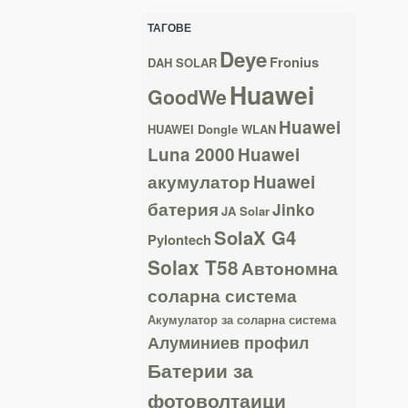
ТАГОВЕ
Deye
Fronius
DAH SOLAR
Huawei
GoodWe
Huawei
HUAWEI Dongle WLAN
Luna 2000
Huawei
акумулатор
Huawei
батерия
Jinko
JA Solar
SolaX G4
Pylontech
Solax T58
Автономна
соларна система
Акумулатор за соларна система
Алуминиев профил
Батерии за
фотоволтаици