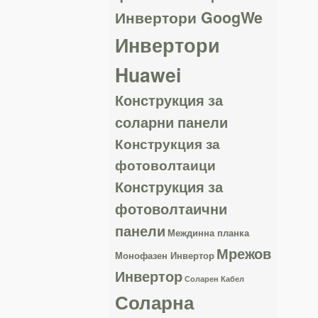
Инвертори GoogWe
Инвертори
Huawei
Конструкция за
соларни панели
Конструкция за
фотоволтаици
Конструкция за
фотоволтаични
панели
Междинна планка
Мрежов
Монофазен Инвертор
Инвертор
Соларен Кабел
Соларна