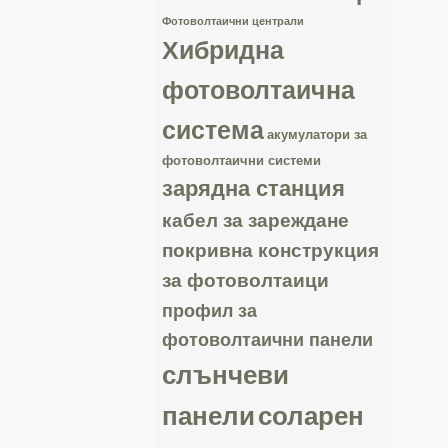
Фотоволтаични централи
Хибридна
фотоволтаична
система
акумулатори за
фотоволтаични системи
зарядна станция
кабел за зареждане
покривна конструкция
за фотоволтаици
профил за
фотоволтаични панели
слънчеви
панели
соларен