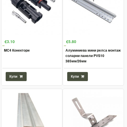
€3.10
€5.80
MC4 Конектори
Алуминиева мини релса монтаж
соларни панели PVS10
385мм/26мм
Купи
Купи