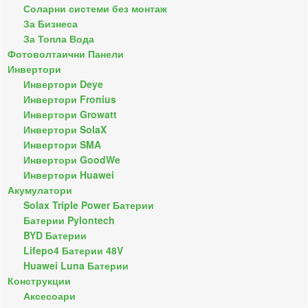
Соларни системи без монтаж
За Бизнеса
За Топла Вода
Фотоволтаични Панели
Инвертори
Инвертори Deye
Инвертори Fronius
Инвертори Growatt
Инвертори SolaX
Инвертори SMA
Инвертори GoodWe
Инвертори Huawei
Акумулатори
Solax Triple Power Батерии
Батерии Pylontech
BYD Батерии
Lifepo4 Батерии 48V
Huawei Luna Батерии
Конструкции
Аксесоари