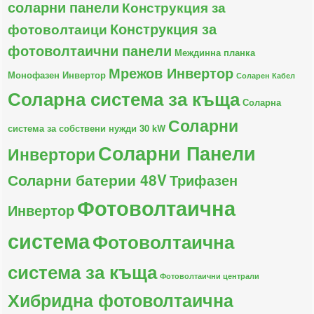
соларни панели
Конструкция за
Конструкция за
фотоволтаици
фотоволтаични панели
Междинна планка
Мрежов Инвертор
Монофазен Инвертор
Соларен Кабел
Соларна система за къща
Соларна
Соларни
система за собствени нужди 30 kW
Соларни Панели
Инвертори
Соларни батерии 48V
Трифазен
Фотоволтаична
Инвертор
система
Фотоволтаична
система за къща
Фотоволтаични централи
Хибридна фотоволтаична