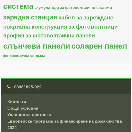
система
акумулатори за фотоволтаични системи
зарядна станция
кабел за зареждане
покривна конструкция за фотоволтаици
профил за фотоволтаични панели
слънчеви панели
соларен панел
фотоволтаична централа
0896/ 825-022
Контакти
Общи условия
Условия за доставка
Европейска програма за финансиране на домакинства
2024