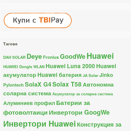
Тагове
Huawei
Deye
GoodWe
Fronius
DAH SOLAR
Huawei Luna 2000
Huawei
HUAWEI Dongle WLAN
акумулатор
Huawei батерия
Jinko
JA Solar
Solax T58
SolaX G4
Автономна
Pylontech
соларна система
Акумулатор за соларна система
Батерии за
Алуминиев профил
фотоволтаици
Инвертори GoogWe
Инвертори Huawei
Конструкция за