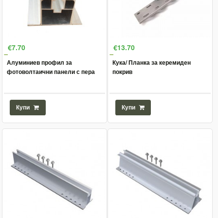
€7.70
€13.70
Алуминиев профил за
Кука/ Планка за керемиден
фотоволтаични панели с пера
покрив
Купи
Купи