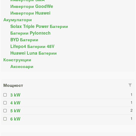
Инвертори GoodWe
Инвертори Huawei
Акумулатори
Solax Triple Power Батерии
Батерии Pylontech
BYD Батерии
Lifepo4 Батерии 48V
Huawei Luna Батерии
Конструкции
Аксесоари
Мощност
3 kW
1
4 kW
1
5 kW
2
6 kW
1