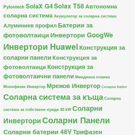
Solax T58
SolaX G4
Автономна
Pylontech
соларна система
Акумулатор за соларна система
Батерии за
Алуминиев профил
фотоволтаици
Инвертори GoogWe
Инвертори Huawei
Конструкция за
соларни панели
Конструкция за
Конструкция за
фотоволтаици
фотоволтаични панели
Междинна планка
Мрежов Инвертор
Монофазен Инвертор
Соларен Кабел
Соларна система за къща
Соларна
Соларни
система за собствени нужди 30 kW
Соларни Панели
Инвертори
Соларни батерии 48V
Трифазен