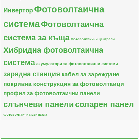
Фотоволтаична
Инвертор
система
Фотоволтаична
система за къща
Фотоволтаични централи
Хибридна фотоволтаична
система
акумулатори за фотоволтаични системи
зарядна станция
кабел за зареждане
покривна конструкция за фотоволтаици
профил за фотоволтаични панели
слънчеви панели
соларен панел
фотоволтаична централа