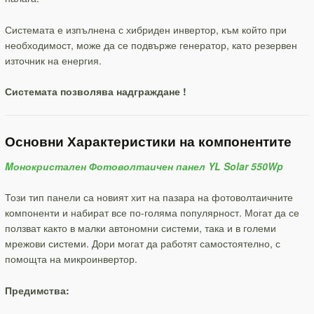
Системата е изпълнена с хибриден инвертор, към който при
необходимост, може да се подвърже генератор, като резервен
източник на енергия.
Системата позволява надграждане !
Основни Характеристики на компонентите
Mонокристален Фотоволтаичен панел YL Solar 550Wp
Този тип панели са новият хит на пазара на фотоволтаичните
компоненти и набират все по-голяма популярност. Могат да се
ползват както в малки автономни системи, така и в големи
мрежови системи. Дори могат да работят самостоятелно, с
помощта на микроинвертор.
Предимства: