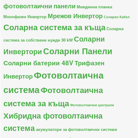
фотоволтаични панели
Междинна планка
Мрежов Инвертор
Монофазен Инвертор
Соларен Кабел
Соларна система за къща
Соларна
Соларни
система за собствени нужди 30 kW
Соларни Панели
Инвертори
Соларни батерии 48V
Трифазен
Фотоволтаична
Инвертор
система
Фотоволтаична
система за къща
Фотоволтаични централи
Хибридна фотоволтаична
система
акумулатори за фотоволтаични системи