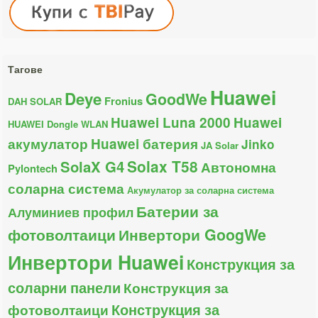
Тагове
Huawei
Deye
GoodWe
Fronius
DAH SOLAR
Huawei Luna 2000
Huawei
HUAWEI Dongle WLAN
акумулатор
Huawei батерия
Jinko
JA Solar
Solax T58
SolaX G4
Автономна
Pylontech
соларна система
Акумулатор за соларна система
Батерии за
Алуминиев профил
фотоволтаици
Инвертори GoogWe
Инвертори Huawei
Конструкция за
соларни панели
Конструкция за
Конструкция за
фотоволтаици