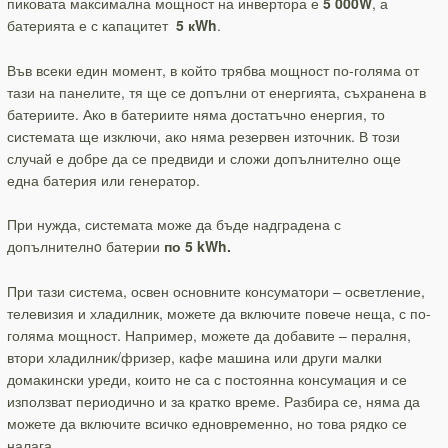
пиковата максимална мощност на инвертора е
5 000W
, а
батерията е с капацитет
5 кWh
.
Във всеки един момент, в който трябва мощност по-голяма от
тази на панелите, тя ще се допълни от енергията, съхранена в
батериите. Ако в батериите няма достатъчно енергия, то
системата ще изключи, ако няма резервен източник. В този
случай е добре да се предвиди и сложи допълнително още
една батерия или генератор.
При нужда, системата може да бъде надградена с
допълнителнo батерии
по 5 kWh.
При тази система, освен основните консуматори – осветление,
телевизия и хладилник, можете да включите повече неща, с по-
голяма мощност. Например, можете да добавите – пералня,
втори хладилник/фризер, кафе машина или други малки
домакински уреди, които не са с постоянна консумация и се
използват периодично и за кратко време. Разбира се, няма да
можете да включите всичко едновременно, но това рядко се
налага.