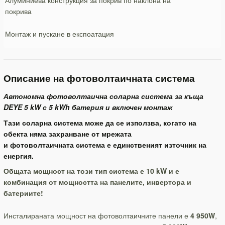
Алуминиева конструкция за покрив по наклона на
покрива
Монтаж и пускане в експоатация
Описание на фотоволтаичната система
Автономна фотоволтаична соларна система за къща
DEYE 5 kW с 5
kWh батерия и
включен монтаж
Тази соларна система може да се използва, когато на
обекта няма захранване от мрежата
и фотоволтаичната система е единственият източник на
енергия.
Общата мощност на този тип система е 10 kW и е
комбинация от мощността на панелите, инвертора и
батериите!
Инсталираната мощност на фотоволтаичните панели е
4 950W
,