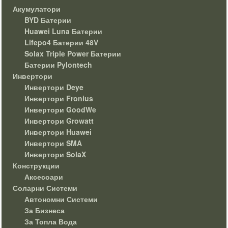
Акумулатори
BYD Батерии
Huawei Luna Батерии
Lifepo4 Батерии 48V
Solax Triple Power Батерии
Батерии Pylontech
Инвертори
Инвертори Deye
Инвертори Fronius
Инвертори GoodWe
Инвертори Growatt
Инвертори Huawei
Инвертори SMA
Инвертори SolaX
Конструкции
Аксесоари
Соларни Системи
Автономни Системи
За Бизнеса
За Топла Вода