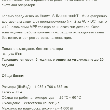
системни оператори.
Голямо предимство на Huawei SUN2000 100KTL M2 е фабрично
доставената защита от пренапрежение (тип 2 за AC и DC), както
и 10 независими MPP тракера са иновативни детайли. Освен
това модулът работи приятно тихо, защото охлаждането става
без вентилатор чрез естествена конвекция.
Пасивно охлаждане, без вентилатори
Защита IP66
Гаранционен срок: 5 години, с опция за удължаване до 20
години
Общи Данни:
Размери (Ш×В×Д) – 1,035 x 700 x 365 мм
Тегло – 90 кг
Обхват на работна темперетура – -25 °C ~ 60 °C
Охлаждане – естествена конвекция
Максимална надморска височина – 4,000 m