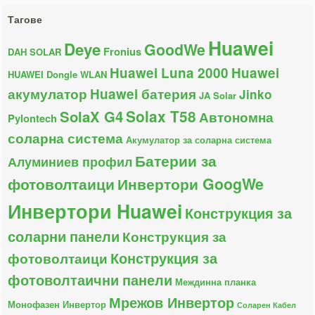
Тагове
Huawei
Deye
GoodWe
Fronius
DAH SOLAR
Huawei Luna 2000
Huawei
HUAWEI Dongle WLAN
акумулатор
Huawei батерия
Jinko
JA Solar
Solax T58
SolaX G4
Автономна
Pylontech
соларна система
Акумулатор за соларна система
Батерии за
Алуминиев профил
фотоволтаици
Инвертори GoogWe
Инвертори Huawei
Конструкция за
соларни панели
Конструкция за
Конструкция за
фотоволтаици
фотоволтаични панели
Междинна планка
Мрежов Инвертор
Монофазен Инвертор
Соларен Кабел