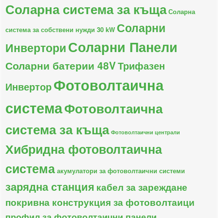
Соларна система за къща
Соларна
Соларни
система за собствени нужди 30 kW
Соларни Панели
Инвертори
Соларни батерии 48V
Трифазен
Фотоволтаична
Инвертор
система
Фотоволтаична
система за къща
Фотоволтаични централи
Хибридна фотоволтаична
система
акумулатори за фотоволтаични системи
зарядна станция
кабел за зареждане
покривна конструкция за фотоволтаици
профил за фотоволтаични панели