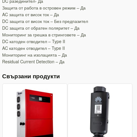
DC разединител- Да
Защита от работа в островен режим – Да
AC защита от висок ток – Да
DC защита от висок ток – Без предпазител
DC защита от обратен поляритет – Да
Мониторинг за грешка в стринговете – Да
DC катоден отводител – Type II
AC катоден отводител – Type II
Мониторинг на изолацията – Да
Residual Current Detection – Да
Свързани продукти