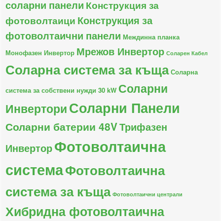
соларни панели
Конструкция за
Конструкция за
фотоволтаици
фотоволтаични панели
Междинна планка
Мрежов Инвертор
Монофазен Инвертор
Соларен Кабел
Соларна система за къща
Соларна
Соларни
система за собствени нужди 30 kW
Соларни Панели
Инвертори
Соларни батерии 48V
Трифазен
Фотоволтаична
Инвертор
система
Фотоволтаична
система за къща
Фотоволтаични централи
Хибридна фотоволтаична