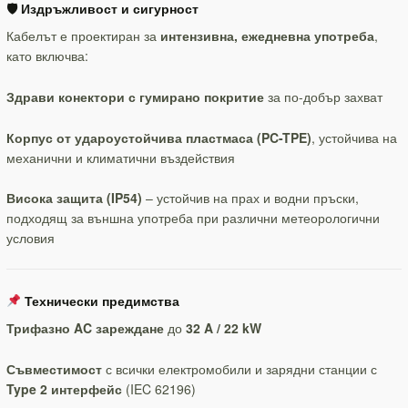
🛡️
Издръжливост и сигурност
Кабелът е проектиран за
интензивна, ежедневна употреба
,
като включва:
Здрави конектори с гумирано покритие
за по-добър захват
Корпус от удароустойчива пластмаса (PC-TPE)
, устойчива на
механични и климатични въздействия
Висока защита (IP54)
– устойчив на прах и водни пръски,
подходящ за външна употреба при различни метеорологични
условия
Технически предимства
Трифазно AC зареждане
до
32 A / 22 kW
Съвместимост
с всички електромобили и зарядни станции с
Type 2 интерфейс
(IEC 62196)