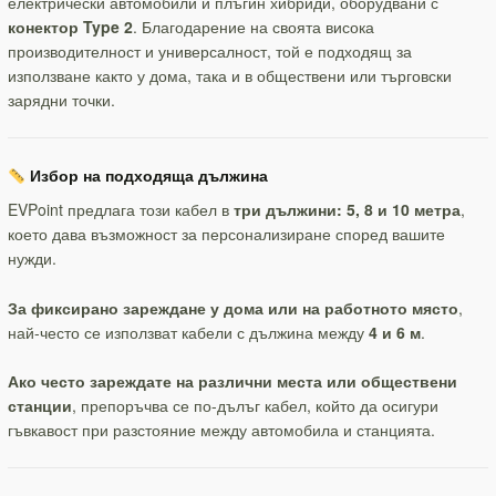
електрически автомобили и плъгин хибриди, оборудвани с
конектор Type 2
. Благодарение на своята висока
производителност и универсалност, той е подходящ за
използване както у дома, така и в обществени или търговски
зарядни точки.
Избор на подходяща дължина
EVPoint предлага този кабел в
три дължини: 5, 8 и 10 метра
,
което дава възможност за персонализиране според вашите
нужди.
За фиксирано зареждане у дома или на работното място
,
най-често се използват кабели с дължина между
4 и 6 м
.
Ако често зареждате на различни места или обществени
станции
, препоръчва се по-дълъг кабел, който да осигури
гъвкавост при разстояние между автомобила и станцията.