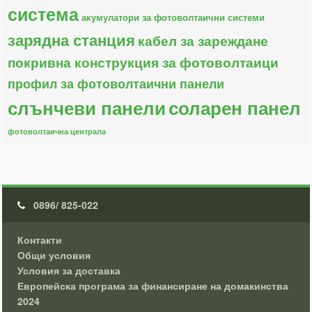
система
акумулатори за фотоволтаични системи
зарядна станция
кабел за зареждане
покривна конструкция за фотоволтаици
профил за фотоволтаични панели
слънчеви панели
соларен панел
фотоволтаична централа
0896/ 825-022
Контакти
Общи условия
Условия за доставка
Европейска програма за финансиране на домакинства
2024