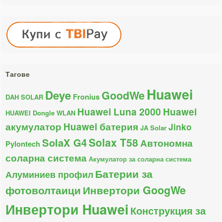
Тагове
Huawei
Deye
GoodWe
Fronius
DAH SOLAR
Huawei Luna 2000
Huawei
HUAWEI Dongle WLAN
акумулатор
Huawei батерия
Jinko
JA Solar
Solax T58
SolaX G4
Автономна
Pylontech
соларна система
Акумулатор за соларна система
Батерии за
Алуминиев профил
фотоволтаици
Инвертори GoogWe
Инвертори Huawei
Конструкция за