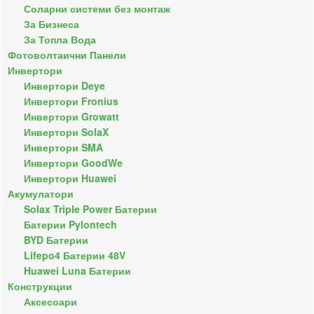
Соларни системи без монтаж
За Бизнеса
За Топла Вода
Фотоволтаични Панели
Инвертори
Инвертори Deye
Инвертори Fronius
Инвертори Growatt
Инвертори SolaX
Инвертори SMA
Инвертори GoodWe
Инвертори Huawei
Акумулатори
Solax Triple Power Батерии
Батерии Pylontech
BYD Батерии
Lifepo4 Батерии 48V
Huawei Luna Батерии
Конструкции
Аксесоари