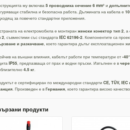
нструкцията му включва
5 проводника сечение 6 mm²
и
допълнит
гуряващи стабилна и безопасна работа. Дължината на кабела е
10
ходящ за повечето стандартни приложения.
 страната на електромобила е монтиран
женски конектор тип 2
, а
 2
, съвместими със стандарта
IEC 62196-2
. Компонентите са прое
ързване и разкачване
, което гарантира дълъг експлоатационен жи
ойчив на външни влияния, кабелът работи при температури от
-40
щита
IP55
, предпазваща от прах и водни пръски. Изпълнен е в
чере
иблизително
4.5 кг
.
одуктът е сертифициран по международни стандарти
CE, TÜV, IEC
ранция
. Произведен е в
Германия
, което гарантира високо качеств
вързани продукти