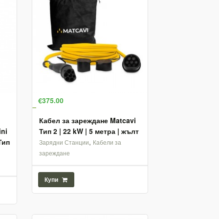
€375.00
Кабел за зареждане Matcavi
ni
Тип 2 | 22 kW | 5 метра | жълт
Тип
,
Зарядни Станции
Кабели за
зареждане
Купи