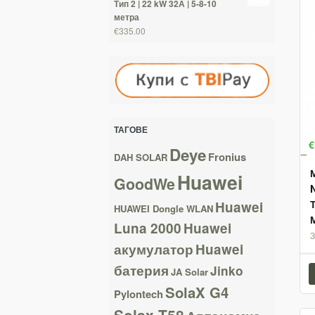
Тип 2 | 22 kW 32А | 5-8-10
метра
€335.00
ТАГОВЕ
€
Deye
Fronius
DAH SOLAR
Huawei
GoodWe
Huawei
HUAWEI Dongle WLAN
Luna 2000
Huawei
акумулатор
Huawei
батерия
Jinko
JA Solar
SolaX G4
Pylontech
Solax T58