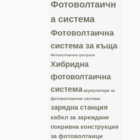
Фотоволтаичн
а система
Фотоволтаична
система за къща
Фотоволтаични централи
Хибридна
фотоволтаична
система
акумулатори за
фотоволтаични системи
зарядна станция
кабел за зареждане
покривна конструкция
за фотоволтаици