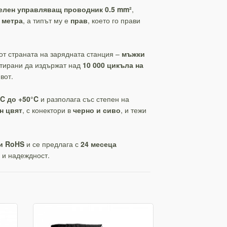
елен управляващ проводник 0.5 mm²
,
 метра
, а типът му е
прав
, което го прави
 от страната на зарядната станция –
мъжки
ктирани да издържат над
10 000 цикъла на
вот.
°C до +50°C
и разполага със степен на
н цвят
, с конектори в
черно и сиво
, и тежи
 и RoHS
и се предлага с
24 месеца
о и надеждност.