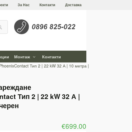
екти
За Нас
Контакти
Доставка
кции
Монтаж
Контакти
hoenixContact Тип 2 | 22 kW 32 А | 10 метра |
зареждане
tact Тип 2 | 22 kW 32 А |
 черен
€699.00