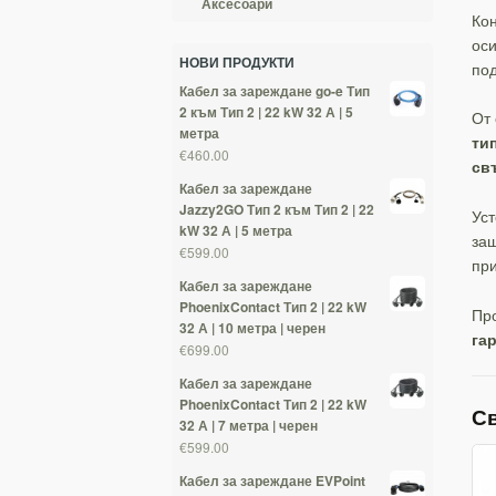
Аксесоари
Ко
оси
НОВИ ПРОДУКТИ
под
Кабел за зареждане go-e Тип
2 към Тип 2 | 22 kW 32 А | 5
От
метра
тип
€460.00
св
Кабел за зареждане
Jazzy2GO Тип 2 към Тип 2 | 22
Уст
kW 32 А | 5 метра
за
€599.00
пр
Кабел за зареждане
PhoenixContact Тип 2 | 22 kW
Пр
32 А | 10 метра | черен
га
€699.00
Кабел за зареждане
PhoenixContact Тип 2 | 22 kW
С
32 А | 7 метра | черен
€599.00
Кабел за зареждане EVPoint