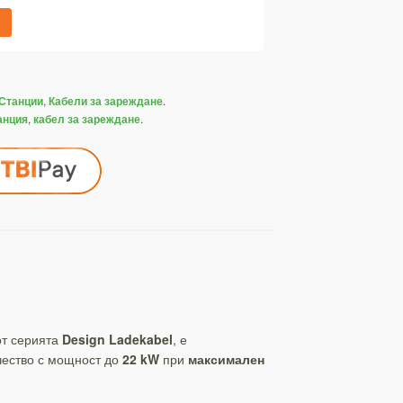
,
.
Станции
Кабели за зареждане
,
.
анция
кабел за зареждане
от серията
Design Ladekabel
, е
чество с мощност до
22 kW
при
максимален