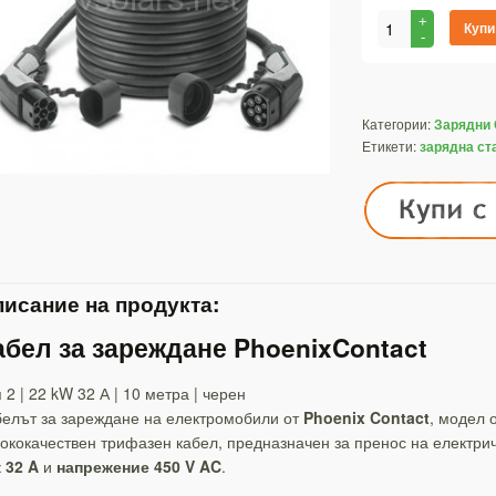
Купи
Категории:
Зарядни 
Етикети:
зарядна ст
исание на продукта:
абел за зареждане PhoenixContact
 2 | 22 kW 32 А | 10 метра | черен
елът за зареждане на електромобили от
Phoenix Contact
, модел 
ококачествен трифазен кабел, предназначен за пренос на електри
 32 A
и
напрежение 450 V AC
.