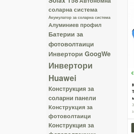
Автономна
соларна система
Акумулатор за соларна система
Алуминиев профил
Батерии за
фотоволтаици
Инвертори GoogWe
Инвертори
€
Huawei
Конструкция за
Т
соларни панели
Конструкция за
фотоволтаици
Конструкция за