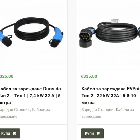
325.00
€335.00
Кабел за зареждане Duosida
Кабел за зареждане EVPoi
ип 2 – Тип 1 | 7,4 kW 32 А | 5
Тип 2 | 22 kW 32А | 5-8-10
метра
метра
,
,
Зарядни Станции
Кабели за
Зарядни Станции
Кабели за
зареждане
зареждане
Купи
Купи