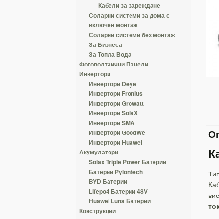
Кабели за зареждане
Соларни системи за дома с
включен монтаж
Соларни системи без монтаж
За Бизнеса
За Топла Вода
Фотоволтаични Панели
Инвертори
Инвертори Deye
Инвертори Fronius
Инвертори Growatt
Инвертори SolaX
Инвертори SMA
Оп
Инвертори GoodWe
Инвертори Huawei
К
Акумулатори
Solax Triple Power Батерии
Батерии Pylontech
Тип
BYD Батерии
Каб
Lifepo4 Батерии 48V
вис
Huawei Luna Батерии
ток
Конструкции