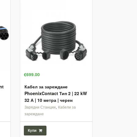
€699.00
nt
Кабел за зареждане
PhoenixContact Тип 2 | 22 kW
32 А | 10 метра | черен
,
Зарядни Станции
Кабели за
зареждане
Купи