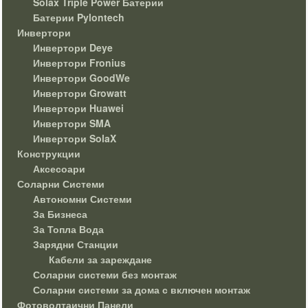
Solax Triple Power Батерии
Батерии Pylontech
Инвертори
Инвертори Deye
Инвертори Fronius
Инвертори GoodWe
Инвертори Growatt
Инвертори Huawei
Инвертори SMA
Инвертори SolaX
Конструкции
Аксесоари
Соларни Системи
Автономни Системи
За Бизнеса
За Топла Вода
Зарядни Станции
Кабели за зареждане
Соларни системи без монтаж
Соларни системи за дома с включен монтаж
Фотоволтаични Панели