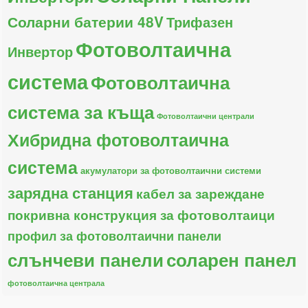
Соларни батерии 48V
Трифазен
Фотоволтаична
Инвертор
система
Фотоволтаична
система за къща
Фотоволтаични централи
Хибридна фотоволтаична
система
акумулатори за фотоволтаични системи
зарядна станция
кабел за зареждане
покривна конструкция за фотоволтаици
профил за фотоволтаични панели
слънчеви панели
соларен панел
фотоволтаична централа