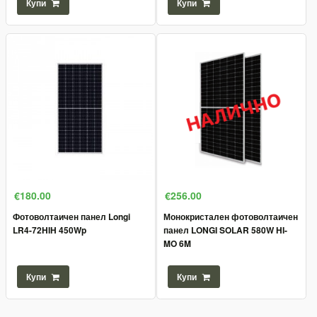
Купи
Купи
€180.00
€256.00
Фотоволтаичен панел Longi
Монокристален фотоволтаичен
LR4-72HIH 450Wp
панел LONGI SOLAR 580W HI-
MO 6M
Купи
Купи