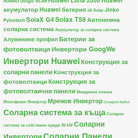
Huawei Luna 2000
Huawei
HUAWEI Dongle WLAN
акумулатор
Huawei батерия
Jinko
JA Solar
Solax T58
SolaX G4
Автономна
Pylontech
соларна система
Акумулатор за соларна система
Батерии за
Алуминиев профил
фотоволтаици
Инвертори GoogWe
Инвертори Huawei
Конструкция за
соларни панели
Конструкция за
Конструкция за
фотоволтаици
фотоволтаични панели
Междинна планка
Мрежов Инвертор
Монофазен Инвертор
Соларен Кабел
Соларна система за къща
Соларна
Соларни
система за собствени нужди 30 kW
Соларни Панели
Инвертори