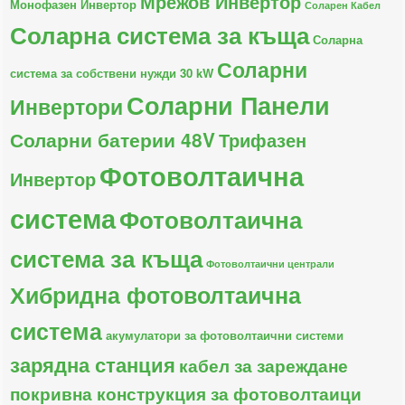
Мрежов Инвертор
Монофазен Инвертор
Соларен Кабел
Соларна система за къща
Соларна
Соларни
система за собствени нужди 30 kW
Соларни Панели
Инвертори
Соларни батерии 48V
Трифазен
Фотоволтаична
Инвертор
система
Фотоволтаична
система за къща
Фотоволтаични централи
Хибридна фотоволтаична
система
акумулатори за фотоволтаични системи
зарядна станция
кабел за зареждане
покривна конструкция за фотоволтаици