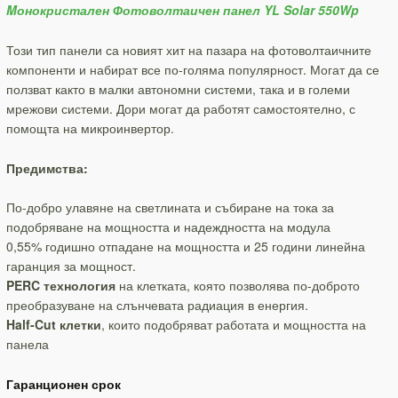
Mонокристален Фотоволтаичен панел YL Solar 550Wp
Този тип панели са новият хит на пазара на фотоволтаичните
компоненти и набират все по-голяма популярност. Могат да се
ползват както в малки автономни системи, така и в големи
мрежови системи. Дори могат да работят самостоятелно, с
помощта на микроинвертор.
Предимства:
По-добро улавяне на светлината и събиране на тока за
подобряване на мощността и надеждността на модула
0,55% годишно отпадане на мощността и 25 години линейна
гаранция за мощност.
PERC технология
на клетката, която позволява по-доброто
преобразуване на слънчевата радиация в енергия.
Half-Cut клетки
, които подобряват работата и мощността на
панела
Гаранционен срок