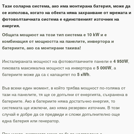
Тази соларна система, ако има монтирана батерия, може да
се използва, когато на обекта няма захранване от мрежата и
фотоволтаичната система е единственият източник на
енергия.
Общата мощност на този тип система е 10 kW и е
комбинация от мощността на панелите, инвертора и
батериите, ако са монтирани такива!
Инсталираната мощност на фотоволтаичните панели е
4 950W
,
пиковата максимална мощност на инвертора е
5 000W
, а
батериите може да са с капацитет по
5 кWh
.
Във всеки един момент, в който трябва мощност по-голяма от
тази на панелите, тя ще се допълни от енергията, съхранена в
батериите. Ако в батериите няма достатъчно енергия, то
системата ще изключи, ако няма резервен източник. В този
случай е добре да се предвиди и сложи допълнително още
една батерия или генератор.
При нужда, системата може да бъде надградена с