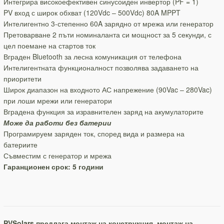
Интегрира високоефективен синусоиден инвертор (PF = 1)
PV вход с широк обхват (120Vdc – 500Vdc) 80A MPPT
Интелигентно 3-степенно 60A зарядно от мрежа или генератор
Претоварване 2 пъти номиналанта си мощност за 5 секунди, с
цел поемане на стартов ток
Вграден Bluetooth за лесна комуникация от телефона
Интелигентната функционалност позволява задаването на
приоритети
Широк диапазон на входното АС напрежение (90Vac – 280Vac)
при лоши мрежи или генератори
Вградена функция за изравнителен заряд на акумулаторите
Може да работи без батерии
Програмируем заряден ток, според вида и размера на
батериите
Съвместим с генератор и мрежа
Гаранционен срок: 5 години
PVSolars предлага монтаж на конструкция, монтаж на