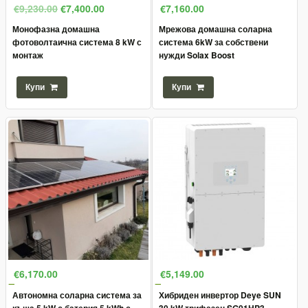
€9,230.00
€7,400.00
€7,160.00
Монофазна домашна
Мрежова домашна соларна
фотоволтаична система 8 kW с
система 6kW за собствени
монтаж
нужди Solax Boost
Купи
Купи
€6,170.00
€5,149.00
Автономна соларна система за
Хибриден инвертор Deye SUN
къща 5 kW с батерия 5 kWh с
30 kW трифазен SG01HP3