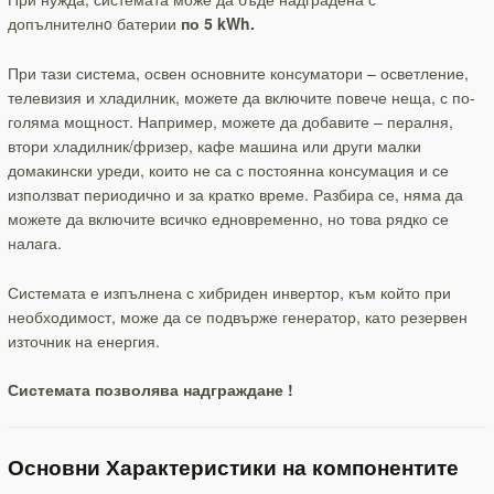
допълнителнo батерии
по 5 kWh.
При тази система, освен основните консуматори – осветление,
телевизия и хладилник, можете да включите повече неща, с по-
голяма мощност. Например, можете да добавите – пералня,
втори хладилник/фризер, кафе машина или други малки
домакински уреди, които не са с постоянна консумация и се
използват периодично и за кратко време. Разбира се, няма да
можете да включите всичко едновременно, но това рядко се
налага.
Системата е изпълнена с хибриден инвертор, към който при
необходимост, може да се подвърже генератор, като резервен
източник на енергия.
Системата позволява надграждане !
Основни Характеристики на компонентите