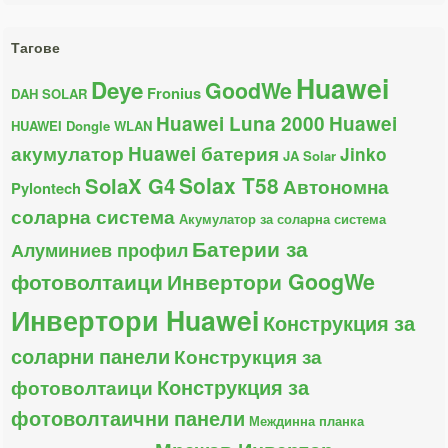
Тагове
Huawei
Deye
GoodWe
Fronius
DAH SOLAR
Huawei Luna 2000
Huawei
HUAWEI Dongle WLAN
акумулатор
Huawei батерия
Jinko
JA Solar
Solax T58
SolaX G4
Автономна
Pylontech
соларна система
Акумулатор за соларна система
Батерии за
Алуминиев профил
фотоволтаици
Инвертори GoogWe
Инвертори Huawei
Конструкция за
соларни панели
Конструкция за
Конструкция за
фотоволтаици
фотоволтаични панели
Междинна планка