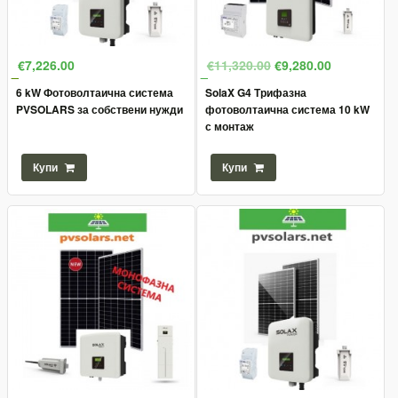
€7,226.00
€11,320.00
€9,280.00
6 kW Фотоволтаична система
SolaX G4 Трифазна
PVSOLARS за собствени нужди
фотоволтаична система 10 kW
с монтаж
Купи
Купи