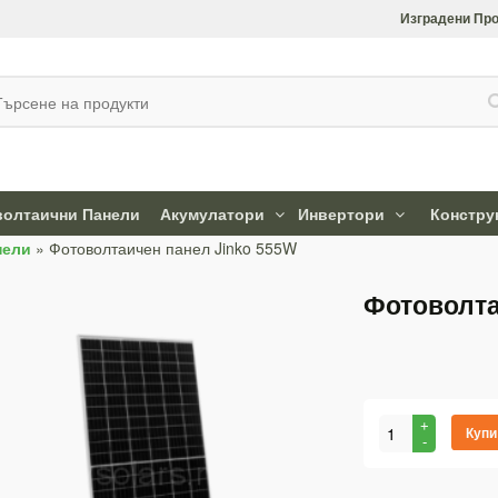
Изградени Про
олтаични Панели
Акумулатори
Инвертори
Констру
нели
»
Фотоволтаичен панел Jinko 555W
Фотоволта
Купи