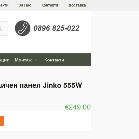
екти
За Нас
Контакти
Доставка
кции
Монтаж
Контакти
ичен панел Jinko 555W
€249.00