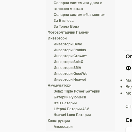
Соларни системи за дома с
включен монтаж
Соларни системи без монтаж
За Бизнеса
За Топла Вода
Фотоволтаични Панели
Инвертори
Инвертори Deye
Инвертори Fronius
Оп
Инвертори Growatt
Инвертори SolaX
Ф
Инвертори SMA
Инвертори GoodWe
Инвертори Huawei
Мар
Акумулатори
Ви
Solax Triple Power Батерии
Мo
Батерии Pylontech
BYD Батерии
СП
Lifepo4 Батерии 48V
Huawei Luna Батерии
С
Конструкции
Аксесоари