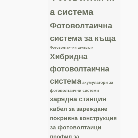
а система
Фотоволтаична
система за къща
Фотоволтаични централи
Хибридна
фотоволтаична
система
акумулатори за
фотоволтаични системи
зарядна станция
кабел за зареждане
покривна конструкция
за фотоволтаици
профил за