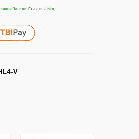
.
Етикети:
,
таични Панели
Jinko
HL4-V