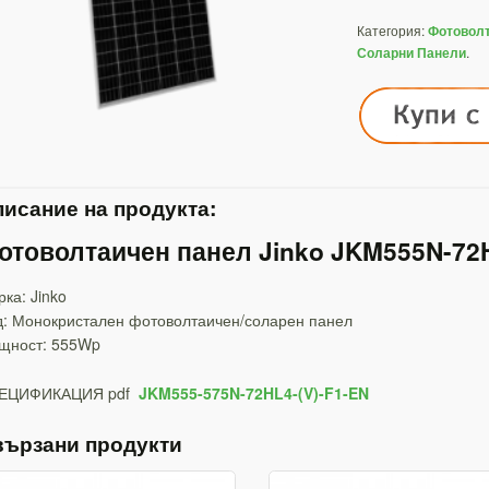
Категория:
Фотовол
.
Соларни Панели
исание на продукта:
отоволтаичен панел Jinko JKM555N-72
ка: Jinko
д:
Монокристален фотоволтаичен/соларен панел
щност: 555Wp
ЕЦИФИКАЦИЯ pdf
JKM555-575N-72HL4-(V)-F1-EN
вързани продукти