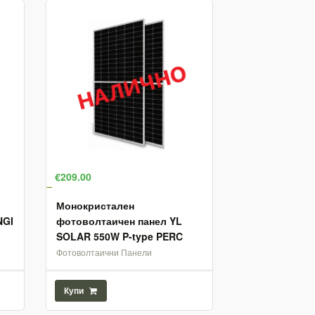
€209.00
Монокристален
NGI
фотоволтаичен панел YL
SOLAR 550W P-type PERC
Фотоволтаични Панели
Купи