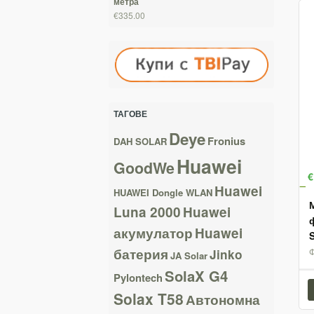
метра
€335.00
ТАГОВЕ
Deye
Fronius
DAH SOLAR
Huawei
GoodWe
€
Huawei
HUAWEI Dongle WLAN
Luna 2000
Huawei
акумулатор
Huawei
батерия
Jinko
JA Solar
SolaX G4
Pylontech
Solax T58
Автономна