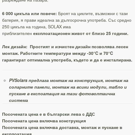
6 000 цикъла или повече:
Броят на циклите, възможни с тази
батерия, я прави идеална за дългосрочна употреба. Със средно
250 цикъла на година, SOLAX има
приблизителен
експлоатационен живот от близо 25 години.
Лек дизайн:
Простият и изчистен дизайн позволява лесен
монтаж. Работните температури между -30°C и 70°C
гарантират оптимална употреба, където и да е инсталирана.
PVSolars предлага монтаж на конструкция, монтаж на
соларните панели, монтаж на всики модули, табло и
пускане в експоатация на тази фотоволтаична
система
Посочената цена е в български лева с ДДС
Посочената цена включва конструкция
Посочената цена включва доставка, монтаж и пускане в
експлоатация