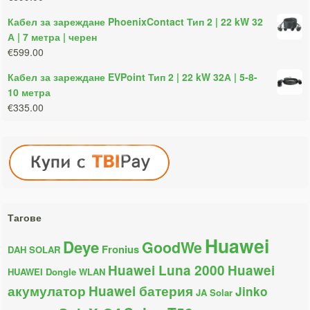
Кабел за зареждане PhoenixContact Тип 2 | 22 kW 32
А | 7 метра | черен
€599.00
Кабел за зареждане EVPoint Тип 2 | 22 kW 32А | 5-8-
10 метра
€335.00
Тагове
Huawei
Deye
GoodWe
Fronius
DAH SOLAR
Huawei Luna 2000
Huawei
HUAWEI Dongle WLAN
акумулатор
Huawei батерия
Jinko
JA Solar