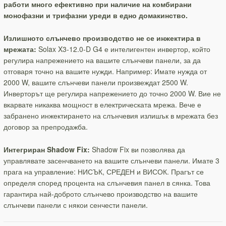
работи много ефективно при наличие на комбирани
монофазни и трифазни уреди в едно домакинство.
Излишното слънчево производство не се инжектира в
мрежата:
Solax X3-12.0-D G4 е интелигентен инвертор, който
регулира напрежението на вашите слънчеви панели, за да
отговаря точно на вашите нужди. Например: Имате нужда от
2000 W, вашите слънчеви панели произвеждат 2500 W.
Инверторът ще регулира напрежението до точно 2000 W. Вие не
вкарвате никаква мощност в електрическата мрежа. Вече е
забранено инжектирането на слънчевия излишък в мрежата без
договор за препродажба.
Интегриран Shadow Fix:
Shadow Fix ви позволява да
управлявате засенчването на вашите слънчеви панели. Имате 3
прага на управление: НИСЪК, СРЕДЕН и ВИСОК. Прагът се
определя според процента на слънчевия панел в сянка. Това
гарантира най-доброто слънчево производство на вашите
слънчеви панели с някои сенчести панели.