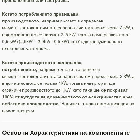
Когато потреблението превишава
производството,
например когато в определен
момент фотоволтаичната соларна система произвежда 2 kW, а
в домакинството се ползват 2, 5 kW, тогава само разликата от
0,5 kW ((2,5kW – 2.0kW =0,5 kW) ще бъде консумирана от
електрическата мрежа.
Когато производството надвишава
потреблението,
например когато в определен
момент фотоволтаичната соларна система произвежда 2 kW, а
в домакинството се ползва 1kW, тогава инверторът ще
ограничи производството до 1kW, като
така ще се покриват
100% от нуждите на домакинството от електричество чрез
собствено производство
. Налице е пълна автоматизация на
всички процеси.
Основни Характеристики на компонентите