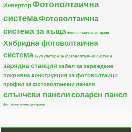
Фотоволтаична
Инвертор
система
Фотоволтаична
система за къща
Фотоволтаични централи
Хибридна фотоволтаична
система
акумулатори за фотоволтаични системи
зарядна станция
кабел за зареждане
покривна конструкция за фотоволтаици
профил за фотоволтаични панели
слънчеви панели
соларен панел
фотоволтаична централа