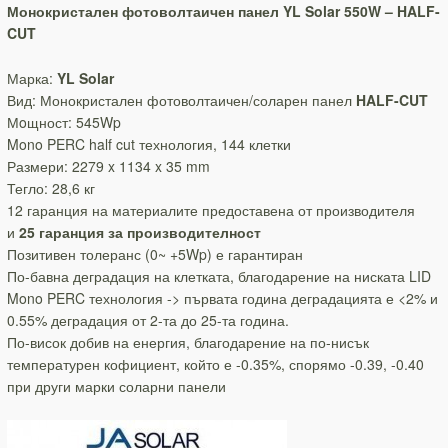
Монокристален фотоволтаичен панел YL Solar 550W – HALF-
CUT
Марка:
YL Solar
Вид: Монокристален фотоволтаичен/соларен панел
HALF-CUT
Мoщност: 545Wp
Mono PERC half cut технология, 144 клетки
Размери: 2279 x 1134 x 35 mm
Тегло: 28,6 кг
12 гаранция на материалите предоставена от производителя
и
25 гаранция за производителност
Позитивен толеранс (0~ +5Wp) е гарантиран
По-бавна деградация на клетката, благодарение на ниската LID
Mono PERC технология -> първата година деградацията е <2% и
0.55% деградация от 2-та до 25-та година.
По-висок добив на енергия, благодарение на по-нисък
температурен кофициент, който е -0.35%, спорямо -0.39, -0.40
при други марки соларни панели