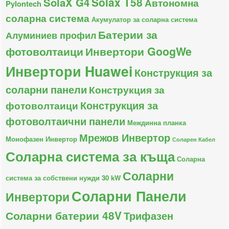
Solax T58
SolaX G4
Автономна
Pylontech
соларна система
Акумулатор за соларна система
Батерии за
Алуминиев профил
фотоволтаици
Инвертори GoogWe
Инвертори Huawei
Конструкция за
соларни панели
Конструкция за
Конструкция за
фотоволтаици
фотоволтаични панели
Междинна планка
Мрежов Инвертор
Монофазен Инвертор
Соларен Кабел
Соларна система за къща
Соларна
Соларни
система за собствени нужди 30 kW
Соларни Панели
Инвертори
Соларни батерии 48V
Трифазен