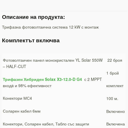
Описание на продукта:
Трифазна фотоволтаична система 12 kW с монтаж
Комплектът включва
Фотоволтаичен панел монокристален YL Solar 550W
22 броя
– HALF-CUT
1 брой
Трифазен Хибриден Solax X3-12.0-D G4
с 2 MPPT
входa и 98% ефективност
комплект
Конектори МС4
100 м.
Соларен кабел 6мм
Включено
Конектори, Соларен кабел, Табло със защити
Включена