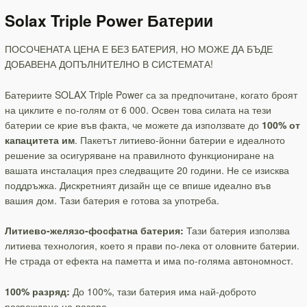
Solax Triple Power Батерии
ПОСОЧЕНАТА ЦЕНА Е БЕЗ БАТЕРИЯ, НО МОЖЕ ДА БЪДЕ
ДОБАВЕНА ДОПЪЛНИТЕЛНО В СИСТЕМАТА!
Батериите SOLAX Triple Power са за предпочитане, когато броят
на циклите е по-голям от 6 000. Освен това силата на тези
батерии се крие във факта, че можете да използвате до
100% от
капацитета им
. Пакетът литиево-йонни батерии е идеалното
решение за осигуряване на правилното функциониране на
вашата инсталация през следващите 20 години. Не се изисква
поддръжка. Дискретният дизайн ще се впише идеално във
вашия дом. Тази батерия е готова за употреба.
Литиево-желязо-фосфатна батерия:
Тази батерия използва
литиева технология, което я прави по-лека от оловните батерии.
Не страда от ефекта на паметта и има по-голяма автономност.
100% разряд:
До 100%, тази батерия има най-доброто
разреждане на пазара.