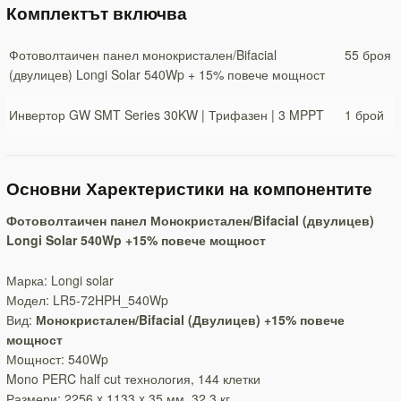
Комплектът включва
Фотоволтаичен панел монокристален/Bifacial
55 броя
(двулицев) Longi Solar 540Wp + 15% повече мощност
Инвертор GW SMT Series 30KW | Трифазен | 3 MPPT
1 брой
Основни Харектеристики на компонентите
Фотоволтаичен панел Монокристален/Bifacial (двулицев)
Longi Solar 540Wp +15% повече мощност
Марка: Longi solar
Модел: LR5-72HPH_540Wp
Вид:
Монокристален/Bifacial (Двулицев) +15% повече
мощност
Мoщност: 540Wp
Mono PERC half cut технология, 144 клетки
Размери: 2256 x 1133 x 35 мм, 32.3 кг.