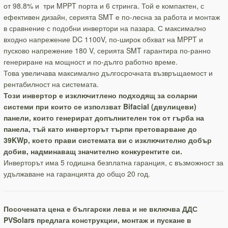
от 98.8% и три MPPT порта и 6 стринга. Той е компактен, с
ефективен дизайн, серията SMT е по-лесна за работа и монтаж
в сравнение с подобни инвертори на пазара. С максимално
входно напрежение DC 1100V, по-широк обхват на MPPT и
пусково напрежение 180 V, серията SMT гарантира по-ранно
генериране на мощност и по-дълго работно време.
Това увеличава максимално дългосрочната възвръщаемост и
рентабилност на системата.
Този инвертор е изключитлено подходящ за соларни
системи при които се използват Bifacial (двулицеви)
панели, които генерират допълнителен ток от гърба на
панела, тъй като инверторът търпи претоварване до
39KWp, което прави системата ви с изключително добър
добив, надминаващ значително конкурентите си.
Инверторът има 5 годишна безплатна гаранция, с възможност за
удължаване на гаранцията до общо 20 год.
Посочената цена е български лева и не включва ДДС
PVSolars предлага конструкции, монтаж и пускане в