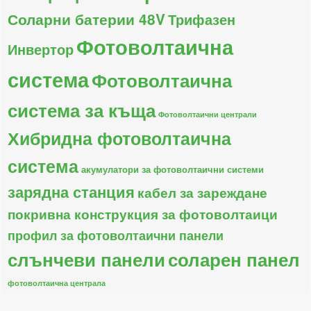
Соларни батерии 48V
Трифазен
Фотоволтаична
Инвертор
система
Фотоволтаична
система за къща
Фотоволтаични централи
Хибридна фотоволтаична
система
акумулатори за фотоволтаични системи
зарядна станция
кабел за зареждане
покривна конструкция за фотоволтаици
профил за фотоволтаични панели
слънчеви панели
соларен панел
фотоволтаична централа