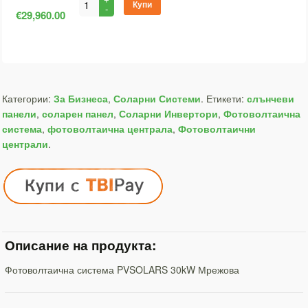
Купи
€29,960.00
Категории:
За Бизнеса
,
Соларни Системи
.
Етикети:
слънчеви
панели
,
соларен панел
,
Соларни Инвертори
,
Фотоволтаична
система
,
фотоволтаична централа
,
Фотоволтаични
централи
.
Описание на продукта:
Фотоволтаична система PVSOLARS 30kW Мрежова