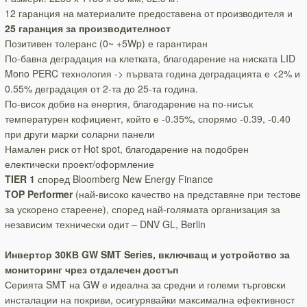
12 гаранция на материалите предоставена от производителя и
25 гаранция за производителност
Позитивен толеранс (0~ +5Wp) е гарантиран
По-бавна деградация на клетката, благодарение на ниската LID
Mono PERC технология -> първата година деградацията е <2% и
0.55% деградация от 2-та до 25-та година.
По-висок добив на енергия, благодарение на по-нисък
температурен кофициент, който е -0.35%, спорямо -0.39, -0.40
при други марки соларни панели
Намален риск от Hot spot, благодарение на подобрен
електически проект/оформление
TIER 1
според Bloomberg New Energy Finance
TOP Performer
(най-високо качество на представяне при тестове
за ускорено стареене), според най-голямата организация за
независим технически одит – DNV GL, Berlin
Инвертор 30КВ GW SMT Series, включващ и устройство за
мониторинг чрез отдалечен достъп
Серията SMT на GW е идеална за средни и големи търговски
инсталации на покриви, осигурявайки максимална ефективност