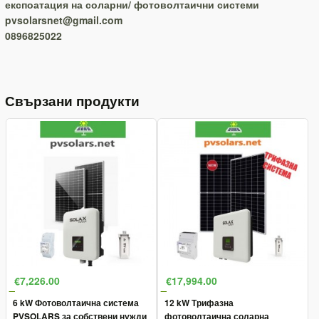
експоатация на соларни/ фотоволтаични системи
pvsolarsnet@gmail.com
0896825022
Свързани продукти
€7,226.00
€17,994.00
6 kW Фотоволтаична система
12 kW Трифазна
PVSOLARS за собствени нужди
фотоволтаична соларна