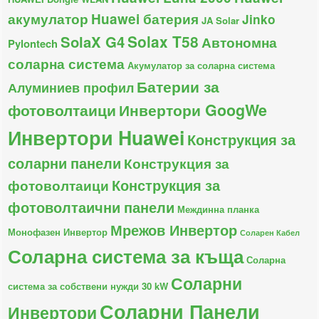
акумулатор
Huawei батерия
Jinko
JA Solar
Solax T58
SolaX G4
Автономна
Pylontech
соларна система
Акумулатор за соларна система
Батерии за
Алуминиев профил
фотоволтаици
Инвертори GoogWe
Инвертори Huawei
Конструкция за
соларни панели
Конструкция за
Конструкция за
фотоволтаици
фотоволтаични панели
Междинна планка
Мрежов Инвертор
Монофазен Инвертор
Соларен Кабел
Соларна система за къща
Соларна
Соларни
система за собствени нужди 30 kW
Соларни Панели
Инвертори