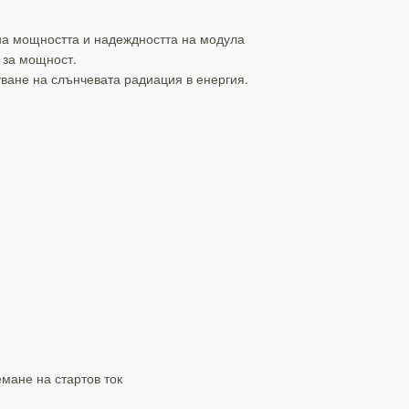
 на мощността и надеждността на модула
 за мощност.
уване на слънчевата радиация в енергия.
мане на стартов ток