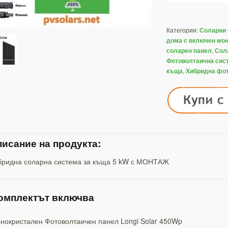
Категории:
Соларни
дома с включен мо
,
соларен панел
Сол
Фотоволтаична сис
,
къща
Хибридна фо
исание на продукта:
бридна соларна система за къща 5 kW с МОНТАЖ
омплектът включва
нокристален Фотоволтаичен панел Longi Solar 450Wp