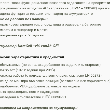
елигентната функционалност позволява задаването на приоритети
ок диапазон на входното АС напрежение (90Vac – 280Vac) при ло
адена функция за изравнителен заряд на акумулаторите
же да работи без батерии
грамируем заряден ток, според вида и размера на батериите
вместим с генератор и мрежа
ранционен срок: 2 години
умулатор UltraCell 12V/ 200Ah GEL
ючови характеристики и предимствa
бслужваеми (не се налага добавяне на вода или електролит)
ъг живот (10-12 години при 20°C)
опасна работа (с подходяща вентилация, съгласно ΕΝ 50272)
е да се монтира във всяка позиция (вертикално или хоризонтално
одобрение, VDS одобрение за конкретни модели
ока производителност и надеждност
изведени в съответствие с IEC 60896-21
равнител на напрежението за акумулатори