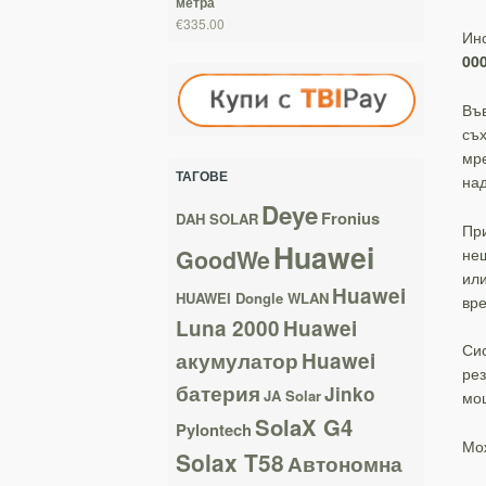
метра
€335.00
Ин
00
Във
съх
мре
ТАГОВЕ
над
Deye
Fronius
DAH SOLAR
При
Huawei
нещ
GoodWe
или
Huawei
HUAWEI Dongle WLAN
вре
Luna 2000
Huawei
Сис
акумулатор
Huawei
рез
батерия
Jinko
JA Solar
мо
SolaX G4
Pylontech
Мож
Solax T58
Автономна