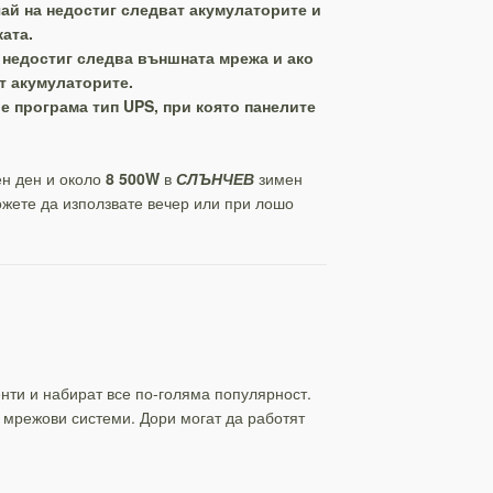
чай на недостиг следват акумулаторите и
ата.
 недостиг следва външната мрежа и ако
т акумулаторите.
е програма тип UPS, при която панелите
ен ден и около
8 500W
в
СЛЪНЧЕВ
зимен
ожете да използвате вечер или при лошо
нти и набират все по-голяма популярност.
и мрежови системи. Дори могат да работят