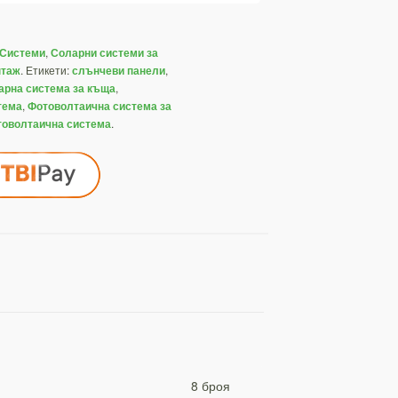
,
 Системи
Соларни системи за
.
Етикети:
,
нтаж
слънчеви панели
,
арна система за къща
,
тема
Фотоволтаична система за
.
товолтаична система
8 броя