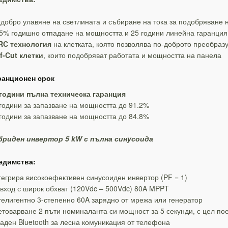
добро улавяне на светлината и събиране на тока за подобряване
5% годишно отпадане на мощността и 25 години линейна гаранция
RC технология
на клетката, която позволява по-доброто преобраз
f-Cut клетки
, които подобряват работата и мощността на панела
ранционен срок
 години пълна технич
еска гаранция
години за запазване на мощността до 91.2%
години за запазване на мощността до 84.8%
бриден инвертор 5 kW с пълна синусоида
едимства:
егрира високоефективен синусоиден инвертор (PF = 1)
вход с широк обхват (120Vdc – 500Vdc) 80A MPPT
елигентно 3-степенно 60A зарядно от мрежа или генератор
товарване 2 пъти номиналанта си мощност за 5 секунди, с цел пое
аден Bluetooth за лесна комуникация от телефона