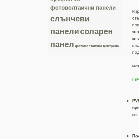
фотоволтаични панели
Изр
слънчеви
свъ
пов
панели
соларен
зар
ког
панел
вис
фотоволтаична централа
под
ил
Li
PV
пу
от 
По