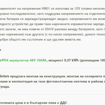
авнителят на напрежение HA01 се използва за 12V оловно-киселин
рзани последователно, като поддържа напрежението на отделните 
ече батерии се зареждат/разреждат заедно, напрежението им може
ядното устройство да прави така наречените изравнителни заряди.
ато засече, че има повече от 20mV разлика между батериите, като 
око нарежение) към другата (с по-ниско напрежение), докато тяхн
обри общото им състояние и ще удължи живота им.
и
FePO4 акумулатор 48V 100Ah
, мощност 5,37 kWh /доплащане 100
Solars предлага монтаж на конструкция, монтаж на соларните 
скане в експоатация на тази фотоволтаична система в района 
града.
сочената цена е в български лева с ДДС