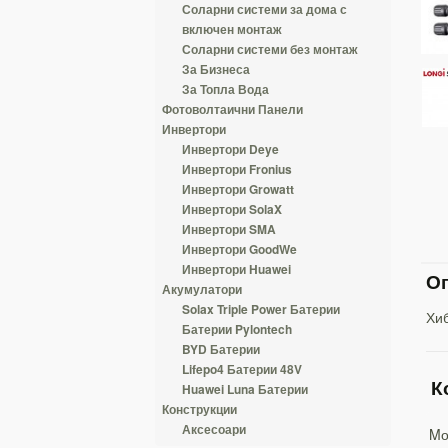
Соларни системи за дома с
включен монтаж
Соларни системи без монтаж
За Бизнеса
За Топла Вода
Фотоволтаични Панели
Инвертори
Инвертори Deye
Инвертори Fronius
Инвертори Growatt
Инвертори SolaX
Инвертори SMA
Инвертори GoodWe
Инвертори Huawei
Оп
Акумулатори
Solax Triple Power Батерии
Хи
Батерии Pylontech
BYD Батерии
Lifepo4 Батерии 48V
К
Huawei Luna Батерии
Конструкции
Аксесоари
Mо