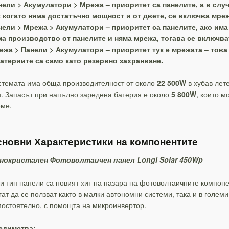
нели > Акумулатори > Мрежа – приоритет са панелите, а в слу
к когато няма достатъчно мощност и от двете, се включва мреж
нели > Мрежа > Акумулатори – приоритет са панелите, ако има
ма производство от панелите и няма мрежа, тогава се включва
ежа > Панели > Акумулатори – приоритет тук е мрежата – това 
батериите са само като резервно захранване.
стемата има обща производителност от около
22 500W
в хубав лет
. Запасът при напълно заредена батерия е около
5 800W
, които м
еме.
новни Характеристики на компонентите
нокристален Фотоволтаичен панел Longi Solar 450Wp
и тип панели са новият хит на пазара на фотоволтаичните компоне
ат да се ползват както в малки автономни системи, така и в голем
остоятелно, с помощта на микроинвертор.
едимства: