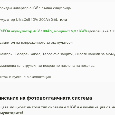
бриден инвертор 5 kW с пълна синусоида
умулатор UltraCell 12V/ 200Ah GEL
или
FePO4 акумулатор 48V 100Ah, мощност 5,37 kWh
/доплащане 100
равнител на напрежението за акумулатори
нектори, Соларен кабел, Табло със защити, Силови кабели за акум
уминиева конструкция за покрив по наклона на покрива
нтаж и пускане в експоатация
исание на фотоволтаичната система
щата мощност на този тип система е 5 kW и е комбинация от м
умулаторите!