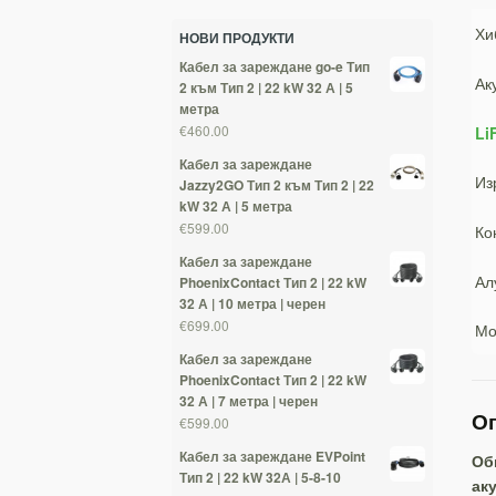
Хи
НОВИ ПРОДУКТИ
Кабел за зареждане go-e Тип
Ак
2 към Тип 2 | 22 kW 32 А | 5
метра
€460.00
Li
Кабел за зареждане
Из
Jazzy2GO Тип 2 към Тип 2 | 22
kW 32 А | 5 метра
€599.00
Ко
Кабел за зареждане
Ал
PhoenixContact Тип 2 | 22 kW
32 А | 10 метра | черен
€699.00
Мо
Кабел за зареждане
PhoenixContact Тип 2 | 22 kW
32 А | 7 метра | черен
Оп
€599.00
Кабел за зареждане EVPoint
Об
Тип 2 | 22 kW 32А | 5-8-10
ак