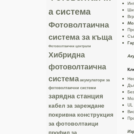
Инт
а система
Шир
Вгр
Фотоволтаична
Мо
Про
система за къща
Съ
Га
Фотоволтаични централи
Хибридна
Ак
фотоволтаична
Кл
система
Нео
акумулатори за
Дъл
фотоволтаични системи
Без
зарядна станция
Мож
кабел за зареждане
UL 
Вис
покривна конструкция
Про
за фотоволтаици
Из
профил за