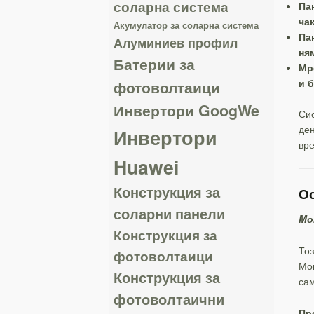
соларна система
Па
ча
Акумулатор за соларна система
Па
Алуминиев профил
ня
Батерии за
Мр
и 
фотоволтаици
Инвертори GoogWe
Си
ден
Инвертори
вр
Huawei
Конструкция за
Ос
соларни панели
Mо
Конструкция за
Тоз
фотоволтаици
Мог
Конструкция за
сам
фотоволтаични
Пр