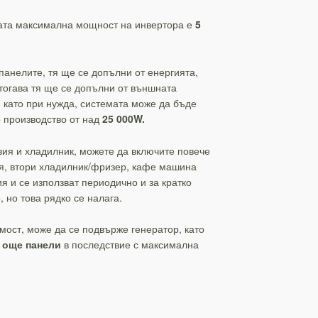
вата максимална мощност на инвертора е
5
панелите, тя ще се допълни от енергията,
 тогава тя ще се допълни от външната
 като при нужда, системата може да бъде
 производство от над
25 000W.
зия и хладилник, можете да включите повече
я, втори хладилник/фризер, кафе машина
я и се използват периодично и за кратко
 но това рядко се налага.
мост, може да се подвърже генератор, като
 още панели
в последствие с максимална