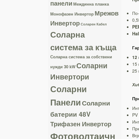
панели
Междинна планка
Мрежов
По-
Монофазен Инвертор
0,5
Инвертор
Соларен Кабел
PE
Соларна
Hal
система за къща
Га
Соларна система за собствени
12
Соларни
15 
нужди 30 kW
25 
Инвертори
Хи
Соларни
Пр
Панели
Соларни
Инт
батерии 48V
PV 
Инт
Трифазен Инвертор
Пре
Фотоволтаичн
Вгр