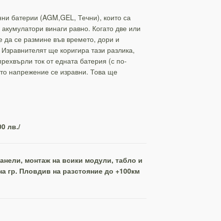
ни батерии (AGM,GEL, Течни), които са
акумулатори винаги равно. Когато две или
 да се размине във времето, дори и
 Изравнителят ще коригира тази разлика,
прехвърли ток от едната батерия (с по-
ото напрежение се изравни. Това ще
0 лв./
панели, монтаж на всики модули, табло и
на гр. Пловдив на разстояние до +100км