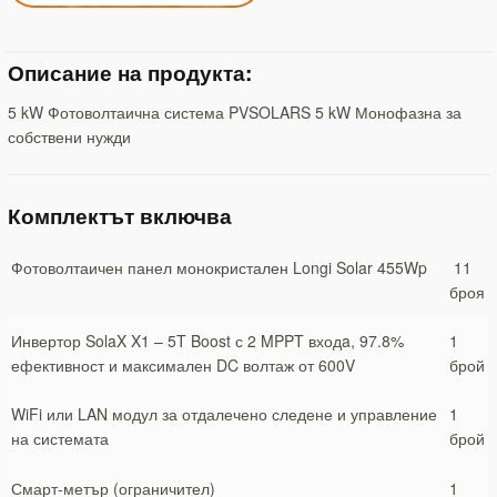
Описание на продукта:
5 kW Фотоволтаична система PVSOLARS 5 kW Монофазна за
собствени нужди
Комплектът включва
Фотоволтаичен панел монокристален Longi Solar 455Wp
11
броя
Инвертор SolaX X1 – 5T Boost с 2 MPPT входa, 97.8%
1
ефективност и максимален DC волтаж от 600V
брой
WiFi или LAN модул за отдалечено следене и управление
1
на системата
брой
Смарт-метър (ограничител)
1