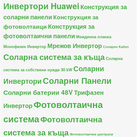
Инвертори Huawei
Конструкция за
соларни панели
Конструкция за
Конструкция за
фотоволтаици
фотоволтаични панели
Междинна планка
Мрежов Инвертор
Монофазен Инвертор
Соларен Кабел
Соларна система за къща
Соларна
Соларни
система за собствени нужди 30 kW
Соларни Панели
Инвертори
Соларни батерии 48V
Трифазен
Фотоволтаична
Инвертор
система
Фотоволтаична
система за къща
Фотоволтаични централи