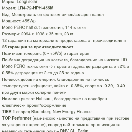
Марка: Longi solar
Модел:
LR4-72-HPH-455M
Вид: Монокристален фотоволтаичен/соларен панел
Мoщност: 455Wp
Mono PERC half cut технология, 144 клетки
Размери: 2094 x 1038 x 35 mm, 23 кг.
12 гаранция на материалите предоставена от производителя и
25 гаранция за производителност
Позитивен толеранс (0~ +5Wp) е гарантиран
По-бавна деградация на клетката, благодарение на ниската LID
Mono PERC технология -> първата година деградацията е <2% и
0.55% деградация от 2-та до 25-та година.
По-висок добив на енергия, благодарение на по-нисък
температурен кофициент, който е -0.35%, спорямо -0.39, -0.40
при други марки соларни панели
Намален риск от Hot spot, благодарение на подобрен
електически проект/оформление
TIER 1
според Bloomberg New Energy Finance
TOP Performer
(най-високо качество на представяне при тестове
за ускорено стареене), според най-голямата организация за
независим технически одит – DNV GL, Berlin