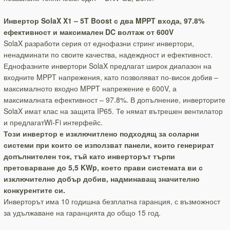
Инвертор SolaX X1 – 5T Boost с два MPPT входа, 97.8%
ефективност и максимален DC волтаж от 600V
SolaX разработи серия от еднофазни стринг инвертори,
ненадминати по своите качества, надеждност и ефективност.
Еднофазните инвертори SolaX предлагат широк диапазон на
входните MPPT напрежения, като позволяват по-висок добив –
максималното входно MPPT напрежение е 600V, а
максималната ефективност – 97.8%. В допълнение, инверторите
SolaX имат клас на защита IP65. Те нямат вътрешен вентилатор
и предлагатWi-Fi интерфейс.
Този инвертор е изключитлено подходящ за соларни
системи при които се използват панели, които генерират
допълнителен ток, тъй като инверторът търпи
претоварване до 5,5 KWp, което прави системата ви с
изключително добър добив, надминаващ значително
конкурентите си.
Инверторът има 10 годишна безплатна гаранция, с възможност
за удължаване на гаранцията до общо 15 год.