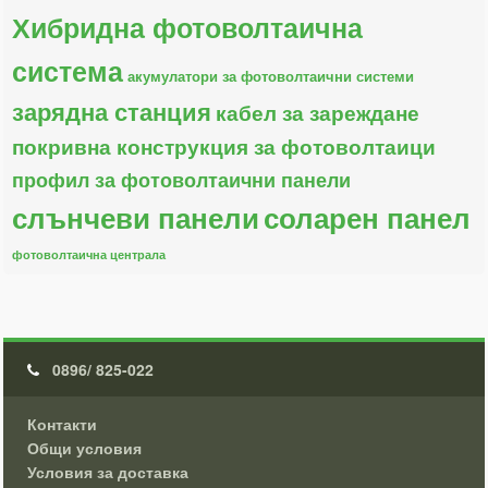
Хибридна фотоволтаична
система
акумулатори за фотоволтаични системи
зарядна станция
кабел за зареждане
покривна конструкция за фотоволтаици
профил за фотоволтаични панели
слънчеви панели
соларен панел
фотоволтаична централа
0896/ 825-022
Контакти
Общи условия
Условия за доставка