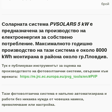
брой
Соларната система
PVSOLARS 5 kW
e
предназначена за производство на
електроенергия за собствено
потребление. Максималното годишно
производство на тази система е около 8000
kWh монтирана в района около гр.Пловдив.
Тук е публикуван инструментът за оценка на
производството на фотоволтаични системи, свързани към
мрежата:
https://re.jrc.ec.europa.eu/pvg_tools/en/#PVP
Тази фотоволтаична система е напълно автоматизирана и
работи без никаква нужда от човешка намеса,
превключване или настройка.