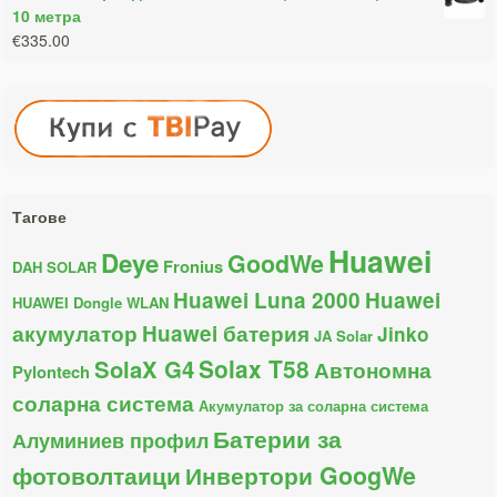
10 метра
€335.00
Тагове
Huawei
Deye
GoodWe
Fronius
DAH SOLAR
Huawei Luna 2000
Huawei
HUAWEI Dongle WLAN
акумулатор
Huawei батерия
Jinko
JA Solar
Solax T58
SolaX G4
Автономна
Pylontech
соларна система
Акумулатор за соларна система
Батерии за
Алуминиев профил
фотоволтаици
Инвертори GoogWe