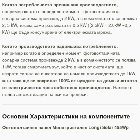
Когато потреблението превишава производството,
например когато в определен момент фотоволтаичната
соларна система произвежда 2 kW, а в домакинството се ползват
2, 5 kW, тогава само разликата от 0,5 kW ((2,5kW – 2.0kW =0,5
kW) ще бъде консумирана от електрическата мрежа.
Когато производството надвишава потреблението,
например когато в определен момент фотоволтаичната
соларна система произвежда 2 kW, а в домакинството се ползва
1kW, тогава смарт-метърът, който е част от системата, ще
изпрати сигнал до инвертора да намали производството до 1kW,
като
така ще се покриват 100% от нуждите на домакинството
от електричество чрез собствено производство
. Налице е
пълна автоматизация на всички процеси.
Основни Характеристики на компонентите
Фотоволтаичен панел Монокристален Longi Solar 455Wp