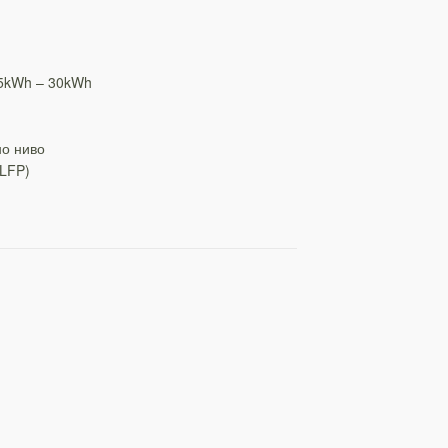
 5kWh – 30kWh
но ниво
(LFP)