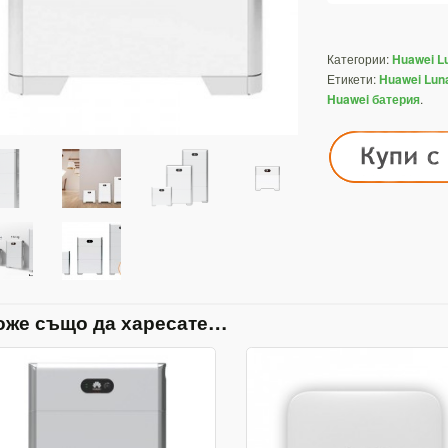
Категории:
Huawei L
Етикети:
Huawei Lun
.
Huawei батерия
оже също да харесате…