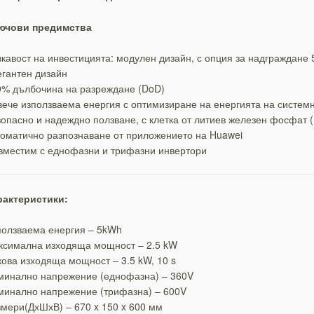
ючови предимства
кавост на инвестицията: модулен дизайн, с опция за надграждане
гантен дизайн
0% дълбочина на разреждане (DoD)
ече използваема енергия с оптимизиране на енергията на систем
опасно и надеждно ползване, с клетка от литиев железен фосфат 
оматично разпознаване от приложението на Huawei
вместим с еднофазни и трифазни инвертори
рактеристики:
ползваема енергия – 5kWh
ксимална изходяща мощност – 2.5 kW
ова изходяща мощност – 3.5 kW, 10 s
минално напрежение (еднофазна) – 360V
минално напрежение (трифазна) – 600V
мери(ДхШхВ) – 670 x 150 x 600 мм