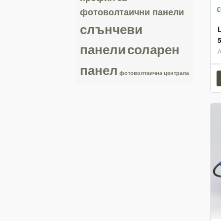
€
фотоволтаични панели
слънчеви
панели
соларен
панел
фотоволтаична централа