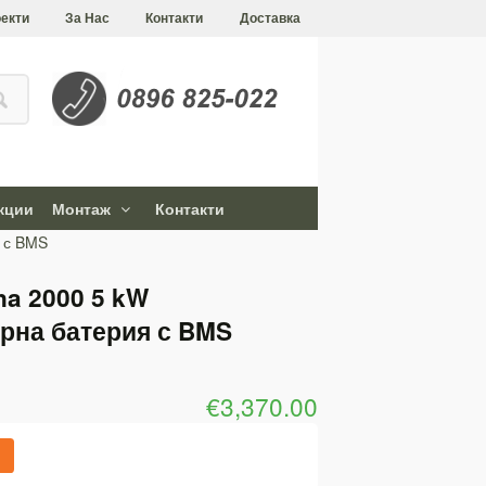
екти
За Нас
Контакти
Доставка
кции
Монтаж
Контакти
 с BMS
na 2000 5 kW
рна батерия с BMS
€3,370.00