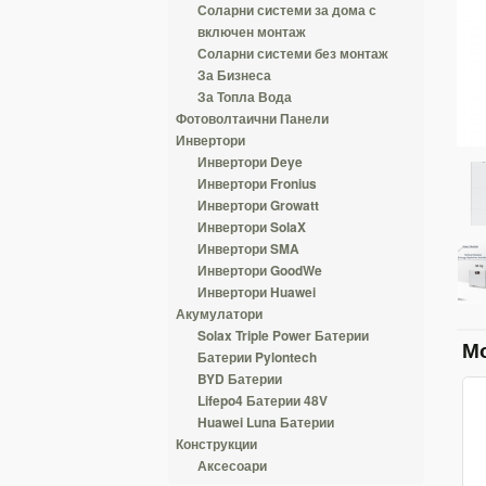
Соларни системи за дома с
включен монтаж
Соларни системи без монтаж
За Бизнеса
За Топла Вода
Фотоволтаични Панели
Инвертори
Инвертори Deye
Инвертори Fronius
Инвертори Growatt
Инвертори SolaX
Инвертори SMA
Инвертори GoodWe
Инвертори Huawei
Акумулатори
Solax Triple Power Батерии
М
Батерии Pylontech
BYD Батерии
Lifepo4 Батерии 48V
Huawei Luna Батерии
Конструкции
Аксесоари