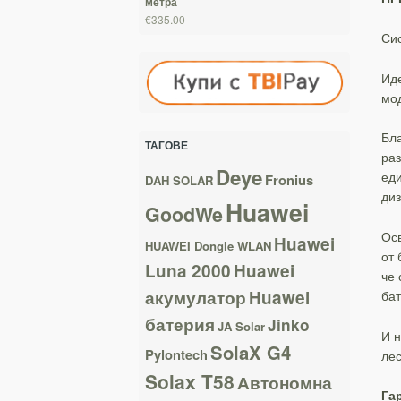
метра
€335.00
Сис
Иде
мод
Бла
ТАГОВЕ
раз
Deye
еди
Fronius
DAH SOLAR
диз
Huawei
GoodWe
Осв
Huawei
HUAWEI Dongle WLAN
от 
Luna 2000
Huawei
че 
акумулатор
Huawei
бат
батерия
Jinko
JA Solar
И н
SolaX G4
Pylontech
лес
Solax T58
Автономна
Га