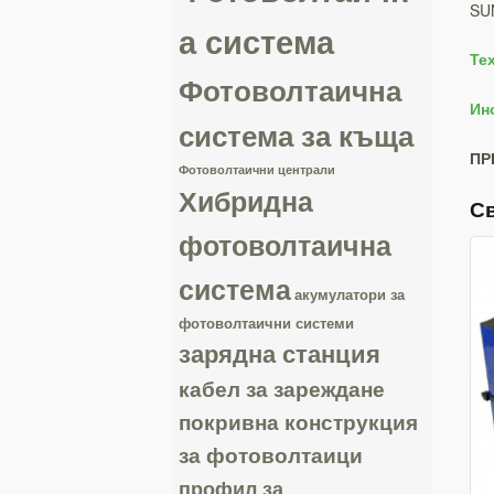
SUN
а система
Те
Фотоволтаична
Ин
система за къща
ПР
Фотоволтаични централи
Хибридна
С
фотоволтаична
система
акумулатори за
фотоволтаични системи
зарядна станция
кабел за зареждане
покривна конструкция
за фотоволтаици
профил за