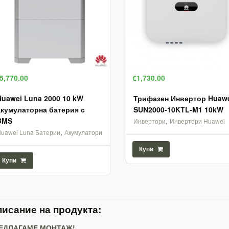
5,770.00
€1,730.00
Huawei Luna 2000 10 kW
Трифазен Инвертор Huaw
акумулаторна батерия с
SUN2000-10KTL-M1 10kW
BMS
,
Инвертори
Инвертори Huawei
,
uawei Luna Батерии
Акумулатори
Купи
Купи
исание на продукта:
ЕДЛАГАМЕ МОНТАЖ!