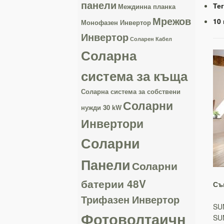
панели
Тег
Междинна планка
Мрежов
10
Монофазен Инвертор
Инвертор
Соларен Кабел
Соларна
система за къща
Соларна система за собствени
Соларни
нужди 30 kW
Инвертори
Соларни
Панели
Соларни
батерии 48V
Съ
Трифазен Инвертор
SUN
Фотоволтаичн
SUN