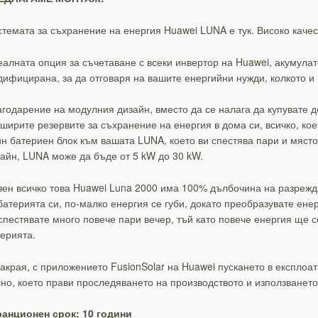
темата за съхранение на енергия Huawei LUNA е тук. Високо качес
алната опция за съчетаване с всеки инвертор на Huawei, акумул
ифицирана, за да отговаря на вашите енергийни нужди, колкото и 
годарение на модулния дизайн, вместо да се налага да купувате д
ширите резервите за съхранение на енергия в дома си, всичко, ко
н батериен блок към вашата LUNA, което ви спестява пари и място
айн, LUNA може да бъде от 5 kW до 30 kW.
ен всичко това Huawei Luna 2000 има 100% дълбочина на разрежда
батерията си, по-малко енергия се губи, докато преобразувате енер
спестявате много повече пари вечер, тъй като повече енергия ще 
ерията.
акрая, с приложението FusionSolar на Huawei пускането в експлоа
но, което прави проследяването на производството и използването
ранционен срок: 10 години