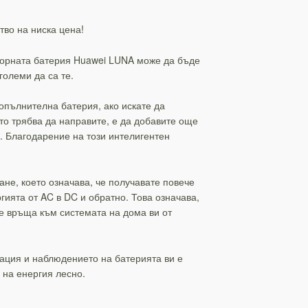
тво на ниска цена!
аторната батерия Huawei LUNA може да бъде
големи да са те.
опълнителна батерия, ако искате да
ето трябва да направите, е да добавите още
. Благодарение на този интелигентен
не, което означава, че получавате повече
гията от AC в DC и обратно. Това означава,
се връща към системата на дома ви от
тация и наблюдението на батерията ви е
 на енергия лесно.