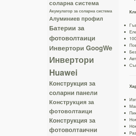
соларна система
Акумулатор за соларна система
Кл
Алуминиев профил
Гъв
Батерии за
Еле
фотоволтаици
10
Пов
Инвертори GoogWe
Без
Инвертори
Авт
Съ
Huawei
Конструкция за
Ха
соларни панели
Из
Конструкция за
Ма
фотоволтаици
Пик
Конструкция за
Но
Нo
фотоволтаични
Раз