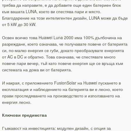
трябва да направите, е да добавите още един батериен блок
към вашата LUNA, което ви спестява пари и място.
Благодарение на този интелигентен дизайн, LUNA може да бъде
от 5 kW до 30 kW.
Освен всичко това Huawei Luna 2000 има 100% дълбочина на
разреждане, което означава, че получавате повече от батерията
си, по-малко енергия се губи, докато преобразувате енергията
от AC в DC и обратно. Това означава, че спестявате много
повече пари вечер, тъй като повече енергия ще се връща към
системата на дома ви от батерията.
И накрая, с приложението FusionSolar на Huawei пускането в
експлоатация и наблюдението на батерията ви е лесно, което
прави проследяването на производството и използването на
енергия лесно.
Ключови предимства
Гъвкавост на инвестицията: модулен дизайн, с опция за