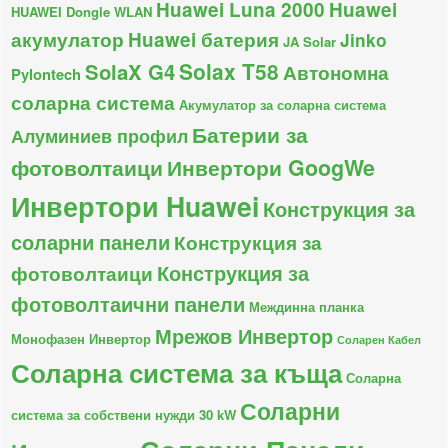
Huawei Luna 2000
Huawei
HUAWEI Dongle WLAN
акумулатор
Huawei батерия
Jinko
JA Solar
Solax T58
SolaX G4
Автономна
Pylontech
соларна система
Акумулатор за соларна система
Батерии за
Алуминиев профил
фотоволтаици
Инвертори GoogWe
Инвертори Huawei
Конструкция за
соларни панели
Конструкция за
Конструкция за
фотоволтаици
фотоволтаични панели
Междинна планка
Мрежов Инвертор
Монофазен Инвертор
Соларен Кабел
Соларна система за къща
Соларна
Соларни
система за собствени нужди 30 kW