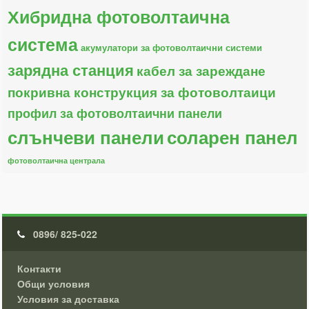
Хибридна фотоволтаична
система
акумулатори за фотоволтаични системи
зарядна станция
кабел за зареждане
покривна конструкция за фотоволтаици
профил за фотоволтаични панели
слънчеви панели
соларен панел
фотоволтаична централа
0896/ 825-022
Контакти
Общи условия
Условия за доставка