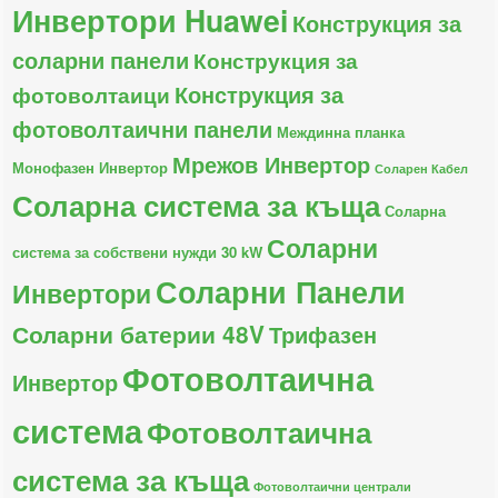
Инвертори Huawei
Конструкция за
соларни панели
Конструкция за
Конструкция за
фотоволтаици
фотоволтаични панели
Междинна планка
Мрежов Инвертор
Монофазен Инвертор
Соларен Кабел
Соларна система за къща
Соларна
Соларни
система за собствени нужди 30 kW
Соларни Панели
Инвертори
Соларни батерии 48V
Трифазен
Фотоволтаична
Инвертор
система
Фотоволтаична
система за къща
Фотоволтаични централи