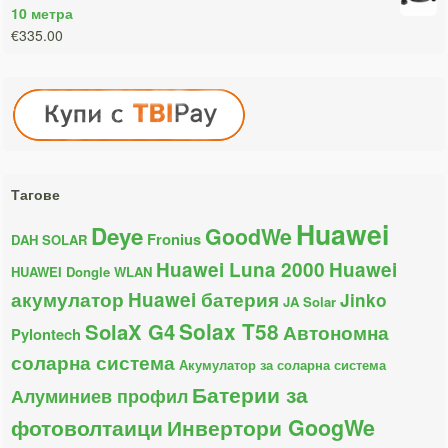
10 метра
€335.00
Тагове
Huawei
Deye
GoodWe
Fronius
DAH SOLAR
Huawei Luna 2000
Huawei
HUAWEI Dongle WLAN
акумулатор
Huawei батерия
Jinko
JA Solar
Solax T58
SolaX G4
Автономна
Pylontech
соларна система
Акумулатор за соларна система
Батерии за
Алуминиев профил
фотоволтаици
Инвертори GoogWe