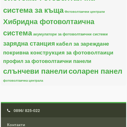
система за къща
Фотоволтаични централи
Хибридна фотоволтаична
система
акумулатори за фотоволтаични системи
зарядна станция
кабел за зареждане
покривна конструкция за фотоволтаици
профил за фотоволтаични панели
слънчеви панели
соларен панел
фотоволтаична централа
0896/ 825-022
Контакти