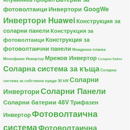
фотоволтаици
Инвертори GoogWe
Инвертори Huawei
Конструкция за
соларни панели
Конструкция за
Конструкция за
фотоволтаици
фотоволтаични панели
Междинна планка
Мрежов Инвертор
Монофазен Инвертор
Соларен Кабел
Соларна система за къща
Соларна
Соларни
система за собствени нужди 30 kW
Соларни Панели
Инвертори
Соларни батерии 48V
Трифазен
Фотоволтаична
Инвертор
система
Фотоволтаична