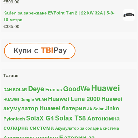
€599.00
Кабел за зареждане EVPoint Тип 2 | 22 kW 32А | 5-8-
10 метра
€335.00
Тагове
Huawei
Deye
GoodWe
Fronius
DAH SOLAR
Huawei Luna 2000
Huawei
HUAWEI Dongle WLAN
акумулатор
Huawei батерия
Jinko
JA Solar
Solax T58
SolaX G4
Автономна
Pylontech
соларна система
Акумулатор за соларна система
Батерии за
Алуминиев профил