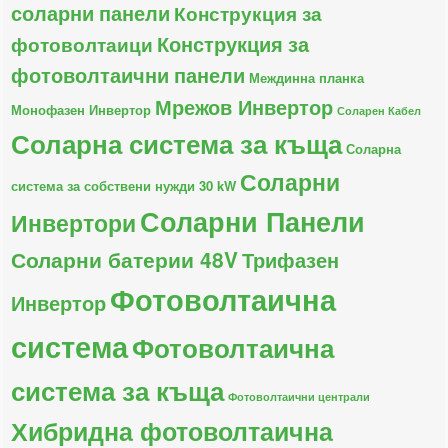
соларни панели
Конструкция за
Конструкция за
фотоволтаици
фотоволтаични панели
Междинна планка
Мрежов Инвертор
Монофазен Инвертор
Соларен Кабел
Соларна система за къща
Соларна
Соларни
система за собствени нужди 30 kW
Соларни Панели
Инвертори
Соларни батерии 48V
Трифазен
Фотоволтаична
Инвертор
система
Фотоволтаична
система за къща
Фотоволтаични централи
Хибридна фотоволтаична