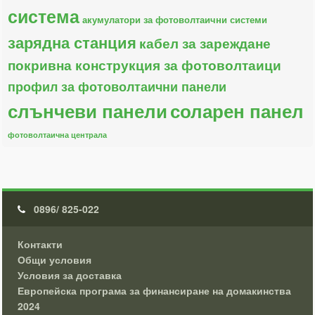
система
акумулатори за фотоволтаични системи
зарядна станция
кабел за зареждане
покривна конструкция за фотоволтаици
профил за фотоволтаични панели
слънчеви панели
соларен панел
фотоволтаична централа
0896/ 825-022
Контакти
Общи условия
Условия за доставка
Европейска програма за финансиране на домакинства
2024