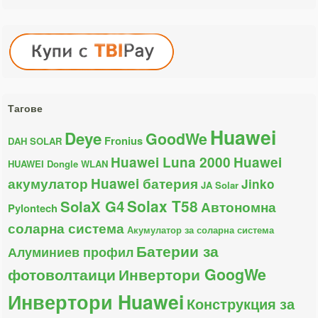
Тагове
Huawei
Deye
GoodWe
Fronius
DAH SOLAR
Huawei Luna 2000
Huawei
HUAWEI Dongle WLAN
акумулатор
Huawei батерия
Jinko
JA Solar
Solax T58
SolaX G4
Автономна
Pylontech
соларна система
Акумулатор за соларна система
Батерии за
Алуминиев профил
фотоволтаици
Инвертори GoogWe
Инвертори Huawei
Конструкция за