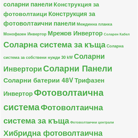
соларни панели
Конструкция за
Конструкция за
фотоволтаици
фотоволтаични панели
Междинна планка
Мрежов Инвертор
Монофазен Инвертор
Соларен Кабел
Соларна система за къща
Соларна
Соларни
система за собствени нужди 30 kW
Соларни Панели
Инвертори
Соларни батерии 48V
Трифазен
Фотоволтаична
Инвертор
система
Фотоволтаична
система за къща
Фотоволтаични централи
Хибридна фотоволтаична