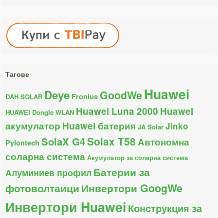
Тагове
Huawei
Deye
GoodWe
Fronius
DAH SOLAR
Huawei Luna 2000
Huawei
HUAWEI Dongle WLAN
акумулатор
Huawei батерия
Jinko
JA Solar
Solax T58
SolaX G4
Автономна
Pylontech
соларна система
Акумулатор за соларна система
Батерии за
Алуминиев профил
фотоволтаици
Инвертори GoogWe
Инвертори Huawei
Конструкция за