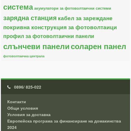
система
акумулатори за фотоволтаични системи
зарядна станция
кабел за зареждане
покривна конструкция за фотоволтаици
профил за фотоволтаични панели
слънчеви панели
соларен панел
фотоволтаична централа
0896/ 825-022
Контакти
Общи условия
Условия за доставка
Европейска програма за финансиране на домакинства
2024