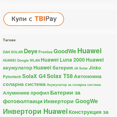
Тагове
Huawei
Deye
GoodWe
Fronius
DAH SOLAR
Huawei Luna 2000
Huawei
HUAWEI Dongle WLAN
акумулатор
Huawei батерия
Jinko
JA Solar
Solax T58
SolaX G4
Автономна
Pylontech
соларна система
Акумулатор за соларна система
Батерии за
Алуминиев профил
фотоволтаици
Инвертори GoogWe
Инвертори Huawei
Конструкция за