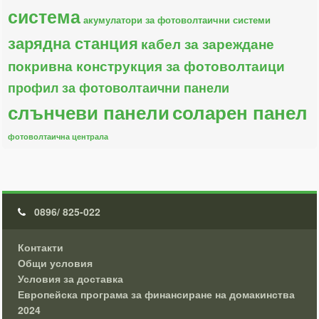
система
акумулатори за фотоволтаични системи
зарядна станция
кабел за зареждане
покривна конструкция за фотоволтаици
профил за фотоволтаични панели
слънчеви панели
соларен панел
фотоволтаична централа
0896/ 825-022
Контакти
Общи условия
Условия за доставка
Европейска програма за финансиране на домакинства
2024