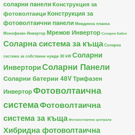
соларни панели
Конструкция за
Конструкция за
фотоволтаици
фотоволтаични панели
Междинна планка
Мрежов Инвертор
Монофазен Инвертор
Соларен Кабел
Соларна система за къща
Соларна
Соларни
система за собствени нужди 30 kW
Соларни Панели
Инвертори
Соларни батерии 48V
Трифазен
Фотоволтаична
Инвертор
система
Фотоволтаична
система за къща
Фотоволтаични централи
Хибридна фотоволтаична