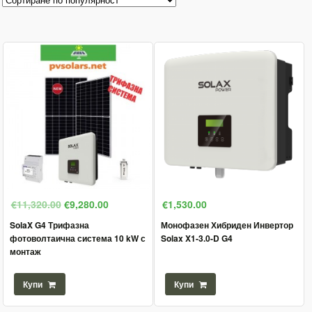
€11,320.00
€9,280.00
€1,530.00
SolaX G4 Трифазна
Монофазен Хибриден Инвертор
фотоволтаична система 10 kW с
Solax X1-3.0-D G4
монтаж
Купи
Купи