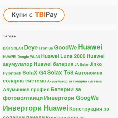
Тагове
Huawei
Deye
GoodWe
Fronius
DAH SOLAR
Huawei Luna 2000
Huawei
HUAWEI Dongle WLAN
акумулатор
Huawei батерия
Jinko
JA Solar
Solax T58
SolaX G4
Автономна
Pylontech
соларна система
Акумулатор за соларна система
Батерии за
Алуминиев профил
фотоволтаици
Инвертори GoogWe
Инвертори Huawei
Конструкция за
соларни панели
Конструкция за