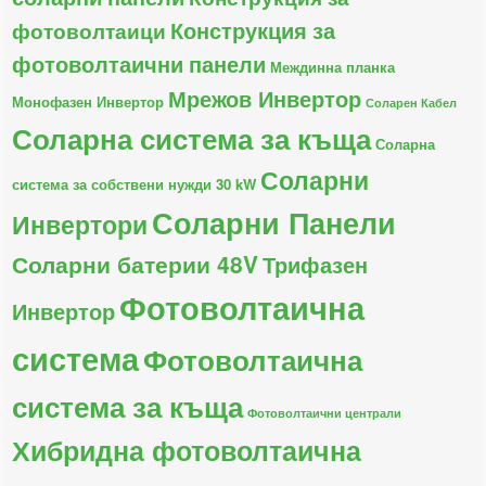
Конструкция за
фотоволтаици
фотоволтаични панели
Междинна планка
Мрежов Инвертор
Монофазен Инвертор
Соларен Кабел
Соларна система за къща
Соларна
Соларни
система за собствени нужди 30 kW
Соларни Панели
Инвертори
Соларни батерии 48V
Трифазен
Фотоволтаична
Инвертор
система
Фотоволтаична
система за къща
Фотоволтаични централи
Хибридна фотоволтаична