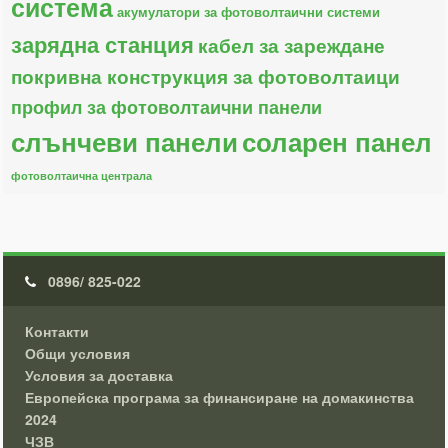
система
акумулатори за фотоволтаични системи
зарядна станция
кабел за зареждане
покривна конструкция за фотоволтаици
профил за фотоволтаични панели
слънчеви панели
соларен панел
фотоволтаична централа
0896/ 825-022
Контакти
Общи условия
Условия за доставка
Европейска програма за финансиране на домакинства
2024
ЧЗВ