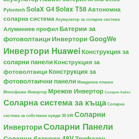
Solax T58
SolaX G4
Автономна
Pylontech
соларна система
Акумулатор за соларна система
Батерии за
Алуминиев профил
фотоволтаици
Инвертори GoogWe
Инвертори Huawei
Конструкция за
соларни панели
Конструкция за
Конструкция за
фотоволтаици
фотоволтаични панели
Междинна планка
Мрежов Инвертор
Монофазен Инвертор
Соларен Кабел
Соларна система за къща
Соларна
Соларни
система за собствени нужди 30 kW
Соларни Панели
Инвертори
Соларни батерии 48V
Трифазен