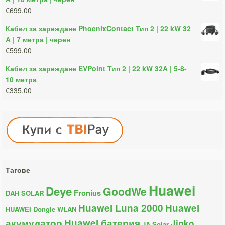
€699.00
Кабел за зареждане PhoenixContact Тип 2 | 22 kW 32
А | 7 метра | черен
€599.00
Кабел за зареждане EVPoint Тип 2 | 22 kW 32А | 5-8-
10 метра
€335.00
Тагове
Huawei
Deye
GoodWe
Fronius
DAH SOLAR
Huawei Luna 2000
Huawei
HUAWEI Dongle WLAN
акумулатор
Huawei батерия
Jinko
JA Solar