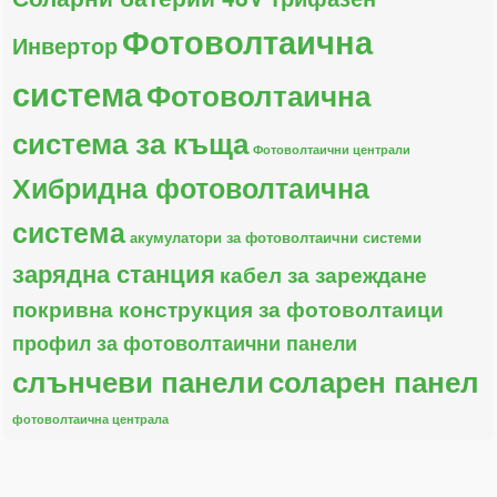
Фотоволтаична
Инвертор
система
Фотоволтаична
система за къща
Фотоволтаични централи
Хибридна фотоволтаична
система
акумулатори за фотоволтаични системи
зарядна станция
кабел за зареждане
покривна конструкция за фотоволтаици
профил за фотоволтаични панели
слънчеви панели
соларен панел
фотоволтаична централа