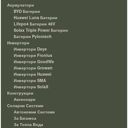
Акумулатори
BYD Батерии
Huawei Luna Батерии
Lifepo4 Батерии 48V
Solax Triple Power Батерии
Батерии Pylontech
Инвертори
Инвертори Deye
Инвертори Fronius
Инвертори GoodWe
Инвертори Growatt
Инвертори Huawei
Инвертори SMA
Инвертори SolaX
Конструкции
Аксесоари
Соларни Системи
Автономни Системи
За Бизнеса
За Топла Вода