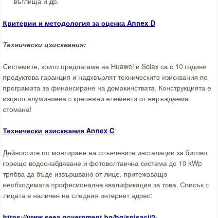
въглища и др.
Критерии и методология за оценка Annex D
Технически изисквания:
Системите, които предлагаме на Huawei и Solax са с 10 години
продуктова гаранция и надхвърлят техническите изисквания по
програмата за финансиране на домакинствата. Конструкцията е
изцяло алуминиева с крепежни елементи от неръждаема
стомана!
Технически изисквания Annex C
Дейностите по монтиране на слънчевите инсталации за битово
горещо водоснабдяване и фотоволтаична система до 10 kWp
трябва да бъде извършвано от лице, притежаващо
необходимата професионална квалификация за това. Списък с
лицата е наличен на следния интернет адрес:
https://www.seea.government.bg/bg/spisaci/2-