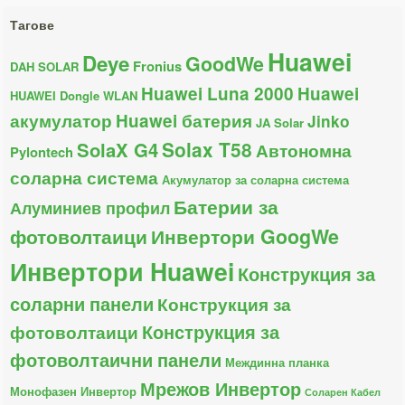
Тагове
Huawei
Deye
GoodWe
Fronius
DAH SOLAR
Huawei Luna 2000
Huawei
HUAWEI Dongle WLAN
акумулатор
Huawei батерия
Jinko
JA Solar
Solax T58
SolaX G4
Автономна
Pylontech
соларна система
Акумулатор за соларна система
Батерии за
Алуминиев профил
фотоволтаици
Инвертори GoogWe
Инвертори Huawei
Конструкция за
соларни панели
Конструкция за
Конструкция за
фотоволтаици
фотоволтаични панели
Междинна планка
Мрежов Инвертор
Монофазен Инвертор
Соларен Кабел