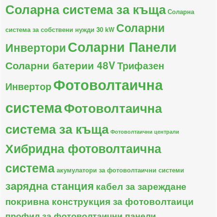
Соларна система за къща
Соларна
Соларни
система за собствени нужди 30 kW
Соларни Панели
Инвертори
Соларни батерии 48V
Трифазен
Фотоволтаична
Инвертор
система
Фотоволтаична
система за къща
Фотоволтаични централи
Хибридна фотоволтаична
система
акумулатори за фотоволтаични системи
зарядна станция
кабел за зареждане
покривна конструкция за фотоволтаици
профил за фотоволтаични панели